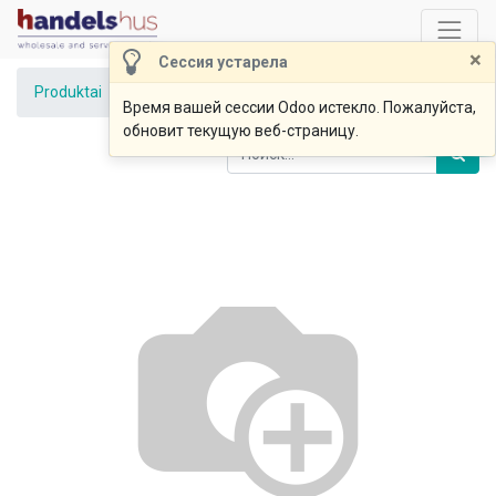
×
Сессия устарела
Produktai
Avinžirnių užtepėlė 1kg, DŠ
Время вашей сессии Odoo истекло. Пожалуйста,
обновит текущую веб-страницу.