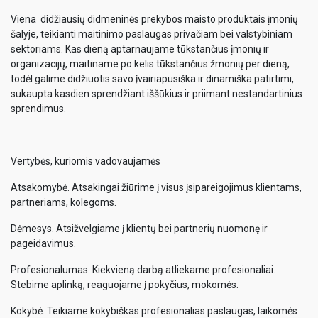
Viena didžiausių didmeninės prekybos maisto produktais įmonių
šalyje, teikianti maitinimo paslaugas privačiam bei valstybiniam
sektoriams. Kas dieną aptarnaujame tūkstančius įmonių ir
organizacijų, maitiname po kelis tūkstančius žmonių per dieną,
todėl galime didžiuotis savo įvairiapusiška ir dinamiška patirtimi,
sukaupta kasdien sprendžiant iššūkius ir priimant nestandartinius
sprendimus.
Vertybės, kuriomis vadovaujamės
Atsakomybė. Atsakingai žiūrime į visus įsipareigojimus klientams,
partneriams, kolegoms.
Dėmesys. Atsižvelgiame į klientų bei partnerių nuomonę ir
pageidavimus.
Profesionalumas. Kiekvieną darbą atliekame profesionaliai.
Stebime aplinką, reaguojame į pokyčius, mokomės.
Kokybė. Teikiame kokybiškas profesionalias paslaugas, laikomės