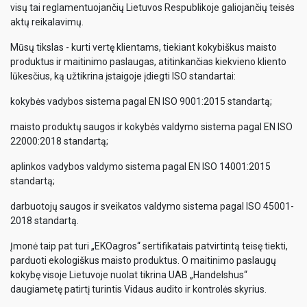
visų tai reglamentuojančių Lietuvos Respublikoje galiojančių teisės
aktų reikalavimų.
Mūsų tikslas - kurti vertę klientams, tiekiant kokybiškus maisto
produktus ir maitinimo paslaugas, atitinkančias kiekvieno kliento
lūkesčius, ką užtikrina įstaigoje įdiegti ISO standartai:
kokybės vadybos sistema pagal EN ISO 9001:2015 standartą;
maisto produktų saugos ir kokybės valdymo sistema pagal EN ISO
22000:2018 standartą;
aplinkos vadybos valdymo sistema pagal EN ISO 14001:2015
standartą;
darbuotojų saugos ir sveikatos valdymo sistema pagal ISO 45001-
2018 standartą.
Įmonė taip pat turi „EKOagros“ sertifikatais patvirtintą teisę tiekti,
parduoti ekologiškus maisto produktus. O maitinimo paslaugų
kokybę visoje Lietuvoje nuolat tikrina UAB „Handelshus“
daugiametę patirtį turintis Vidaus audito ir kontrolės skyrius.