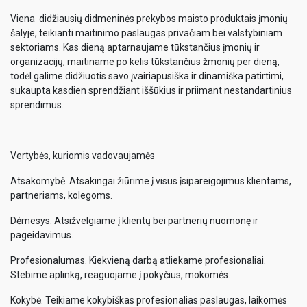
Viena didžiausių didmeninės prekybos maisto produktais įmonių
šalyje, teikianti maitinimo paslaugas privačiam bei valstybiniam
sektoriams. Kas dieną aptarnaujame tūkstančius įmonių ir
organizacijų, maitiname po kelis tūkstančius žmonių per dieną,
todėl galime didžiuotis savo įvairiapusiška ir dinamiška patirtimi,
sukaupta kasdien sprendžiant iššūkius ir priimant nestandartinius
sprendimus.
Vertybės, kuriomis vadovaujamės
Atsakomybė. Atsakingai žiūrime į visus įsipareigojimus klientams,
partneriams, kolegoms.
Dėmesys. Atsižvelgiame į klientų bei partnerių nuomonę ir
pageidavimus.
Profesionalumas. Kiekvieną darbą atliekame profesionaliai.
Stebime aplinką, reaguojame į pokyčius, mokomės.
Kokybė. Teikiame kokybiškas profesionalias paslaugas, laikomės