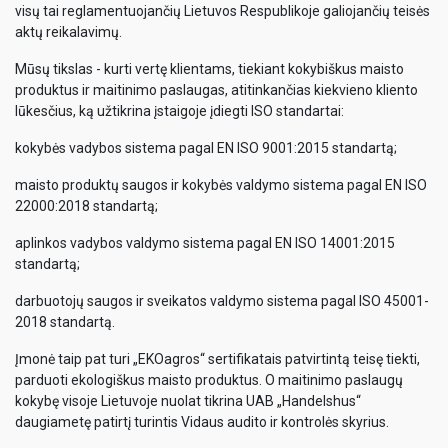
visų tai reglamentuojančių Lietuvos Respublikoje galiojančių teisės
aktų reikalavimų.
Mūsų tikslas - kurti vertę klientams, tiekiant kokybiškus maisto
produktus ir maitinimo paslaugas, atitinkančias kiekvieno kliento
lūkesčius, ką užtikrina įstaigoje įdiegti ISO standartai:
kokybės vadybos sistema pagal EN ISO 9001:2015 standartą;
maisto produktų saugos ir kokybės valdymo sistema pagal EN ISO
22000:2018 standartą;
aplinkos vadybos valdymo sistema pagal EN ISO 14001:2015
standartą;
darbuotojų saugos ir sveikatos valdymo sistema pagal ISO 45001-
2018 standartą.
Įmonė taip pat turi „EKOagros“ sertifikatais patvirtintą teisę tiekti,
parduoti ekologiškus maisto produktus. O maitinimo paslaugų
kokybę visoje Lietuvoje nuolat tikrina UAB „Handelshus“
daugiametę patirtį turintis Vidaus audito ir kontrolės skyrius.