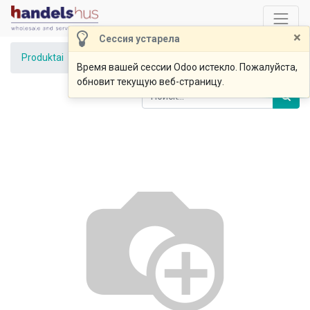
×
Сессия устарела
Produktai
Euro padėklas (0,00 Eur) GR
Время вашей сессии Odoo истекло. Пожалуйста,
обновит текущую веб-страницу.