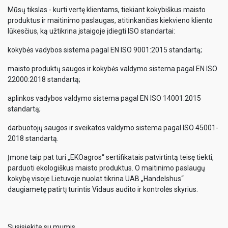
Mūsų tikslas - kurti vertę klientams, tiekiant kokybiškus maisto
produktus ir maitinimo paslaugas, atitinkančias kiekvieno kliento
lūkesčius, ką užtikrina įstaigoje įdiegti ISO standartai:
kokybės vadybos sistema pagal EN ISO 9001:2015 standartą;
maisto produktų saugos ir kokybės valdymo sistema pagal EN ISO
22000:2018 standartą;
aplinkos vadybos valdymo sistema pagal EN ISO 14001:2015
standartą;
darbuotojų saugos ir sveikatos valdymo sistema pagal ISO 45001-
2018 standartą.
Įmonė taip pat turi „EKOagros“ sertifikatais patvirtintą teisę tiekti,
parduoti ekologiškus maisto produktus. O maitinimo paslaugų
kokybę visoje Lietuvoje nuolat tikrina UAB „Handelshus“
daugiametę patirtį turintis Vidaus audito ir kontrolės skyrius.
Susisiekite su mumis