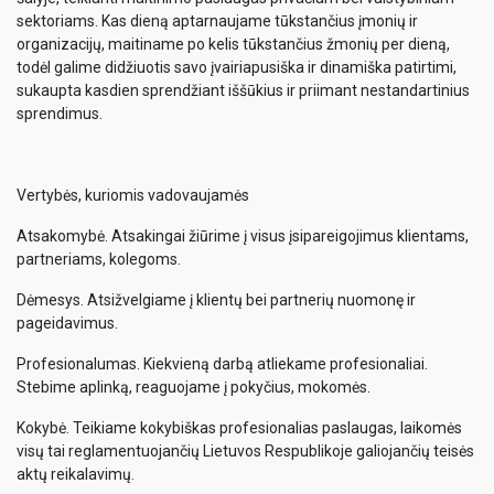
sektoriams. Kas dieną aptarnaujame tūkstančius įmonių ir
organizacijų, maitiname po kelis tūkstančius žmonių per dieną,
todėl galime didžiuotis savo įvairiapusiška ir dinamiška patirtimi,
sukaupta kasdien sprendžiant iššūkius ir priimant nestandartinius
sprendimus.
Vertybės, kuriomis vadovaujamės
Atsakomybė. Atsakingai žiūrime į visus įsipareigojimus klientams,
partneriams, kolegoms.
Dėmesys. Atsižvelgiame į klientų bei partnerių nuomonę ir
pageidavimus.
Profesionalumas. Kiekvieną darbą atliekame profesionaliai.
Stebime aplinką, reaguojame į pokyčius, mokomės.
Kokybė. Teikiame kokybiškas profesionalias paslaugas, laikomės
visų tai reglamentuojančių Lietuvos Respublikoje galiojančių teisės
aktų reikalavimų.