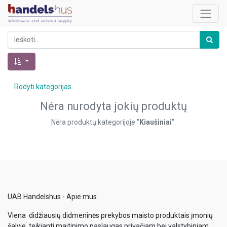
Rodyti kategorijas
Nėra nurodyta jokių produktų
Nėra produktų kategorijoje "
Kiaušiniai
".
UAB Handelshus - Apie mus
Viena didžiausių didmeninės prekybos maisto produktais įmonių
šalyje, teikianti maitinimo paslaugas privačiam bei valstybiniam