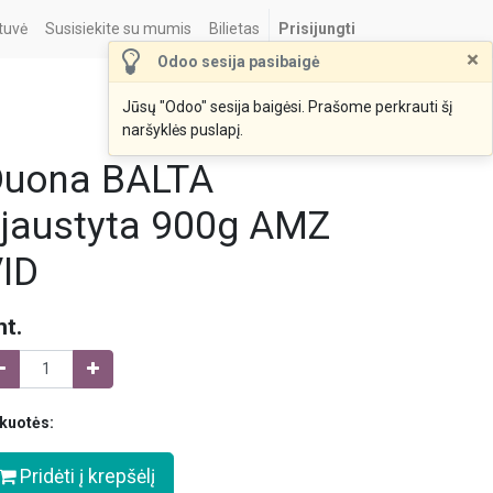
tuvė
Susisiekite su mumis
Bilietas
Prisijungti
×
Odoo sesija pasibaigė
Jūsų "Odoo" sesija baigėsi. Prašome perkrauti šį
naršyklės puslapį.
Duona BALTA
jaustyta 900g AMZ
ID
nt.
kuotės:
Pridėti į krepšėlį