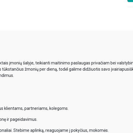
ais įmonių šalyje, teikianti maitinimo paslaugas privačiam bei valsty
s tūkstančius žmonių per dieną, todėl galime didžiuotis savo įvairiapusiš
endimus.
mus klientams, partneriams, kolegoms.
onę ir pageidavimus.
onaliai. Stebime aplinką, reaguojame į pokyčius, mokomės.