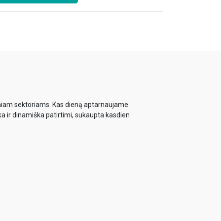
biniam sektoriams. Kas dieną aptarnaujame
ka ir dinamiška patirtimi, sukaupta kasdien