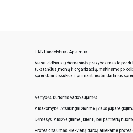
UAB Handelshus - Apie mus
Viena didžiausių didmeninės prekybos maisto produkt
tūkstančius įmonių ir organizacijų, maitiname po keli
sprendžiant iššūkius ir priimant nestandartinius spr
Vertybės, kuriomis vadovaujamės
Atsakomybė. Atsakingai žiūrime į visus įsipareigoji
Dėmesys. Atsižvelgiame į klientų bei partnerių nuom
Profesionalumas. Kiekvieną darbą atliekame profesi