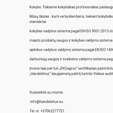
Kokybė. Teikiame kokybiškas profesionalias paslaugas
Mūsų tikslas - kurti vertę klientams, tiekiant kokybišk
standartai:
kokybės vadybos sistema pagal EN ISO 9001:2015 st
maisto produktų saugos ir kokybės valdymo sistema
aplinkos vadybos valdymo sistema pagal EN ISO 140
darbuotojų saugos ir sveikatos valdymo sistema pag
Įmonė taip pat turi „EKOagros“ sertifikatais patvirtin
„Handelshus“ daugiametę patirtį turintis Vidaus audito
Susisiekite su mumis
info@handelshus.eu
Tel. nr. +37062277721