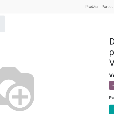
Pradžia
Parduo
p
V
V
Pa