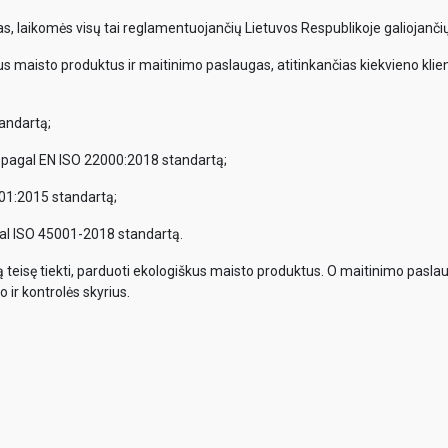
, laikomės visų tai reglamentuojančių Lietuvos Respublikoje galiojančių
us maisto produktus ir maitinimo paslaugas, atitinkančias kiekvieno klient
andartą;
 pagal EN ISO 22000:2018 standartą;
01:2015 standartą;
al ISO 45001-2018 standartą.
tą teisę tiekti, parduoti ekologiškus maisto produktus. O maitinimo pasla
 ir kontrolės skyrius.