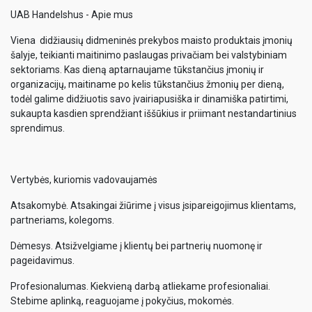
UAB Handelshus - Apie mus
Viena didžiausių didmeninės prekybos maisto produktais įmonių
šalyje, teikianti maitinimo paslaugas privačiam bei valstybiniam
sektoriams. Kas dieną aptarnaujame tūkstančius įmonių ir
organizacijų, maitiname po kelis tūkstančius žmonių per dieną,
todėl galime didžiuotis savo įvairiapusiška ir dinamiška patirtimi,
sukaupta kasdien sprendžiant iššūkius ir priimant nestandartinius
sprendimus.
Vertybės, kuriomis vadovaujamės
Atsakomybė. Atsakingai žiūrime į visus įsipareigojimus klientams,
partneriams, kolegoms.
Dėmesys. Atsižvelgiame į klientų bei partnerių nuomonę ir
pageidavimus.
Profesionalumas. Kiekvieną darbą atliekame profesionaliai.
Stebime aplinką, reaguojame į pokyčius, mokomės.