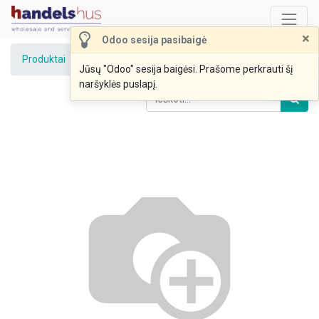
×
Odoo sesija pasibaigė
Produktai
Duona forminė pusryčių raikyta 400g AMZ
Jūsų "Odoo" sesija baigėsi. Prašome perkrauti šį
naršyklės puslapį.