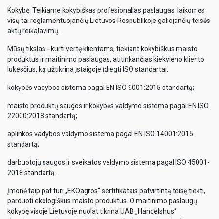
Kokybė. Teikiame kokybiškas profesionalias paslaugas, laikomės
visų tai reglamentuojančių Lietuvos Respublikoje galiojančių teisės
aktų reikalavimų.
Mūsų tikslas - kurti vertę klientams, tiekiant kokybiškus maisto
produktus ir maitinimo paslaugas, atitinkančias kiekvieno kliento
lūkesčius, ką užtikrina įstaigoje įdiegti ISO standartai:
kokybės vadybos sistema pagal EN ISO 9001:2015 standartą;
maisto produktų saugos ir kokybės valdymo sistema pagal EN ISO
22000:2018 standartą;
aplinkos vadybos valdymo sistema pagal EN ISO 14001:2015
standartą;
darbuotojų saugos ir sveikatos valdymo sistema pagal ISO 45001-
2018 standartą.
Įmonė taip pat turi „EKOagros“ sertifikatais patvirtintą teisę tiekti,
parduoti ekologiškus maisto produktus. O maitinimo paslaugų
kokybę visoje Lietuvoje nuolat tikrina UAB „Handelshus“