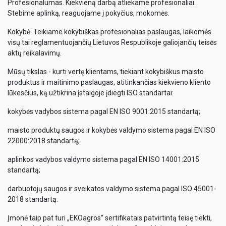
Profesionalumas. Kiekvieną darbą atliekame profesionaliai.
Stebime aplinką, reaguojame į pokyčius, mokomės.
Kokybė. Teikiame kokybiškas profesionalias paslaugas, laikomės
visų tai reglamentuojančių Lietuvos Respublikoje galiojančių teisės
aktų reikalavimų.
Mūsų tikslas - kurti vertę klientams, tiekiant kokybiškus maisto
produktus ir maitinimo paslaugas, atitinkančias kiekvieno kliento
lūkesčius, ką užtikrina įstaigoje įdiegti ISO standartai:
kokybės vadybos sistema pagal EN ISO 9001:2015 standartą;
maisto produktų saugos ir kokybės valdymo sistema pagal EN ISO
22000:2018 standartą;
aplinkos vadybos valdymo sistema pagal EN ISO 14001:2015
standartą;
darbuotojų saugos ir sveikatos valdymo sistema pagal ISO 45001-
2018 standartą.
Įmonė taip pat turi „EKOagros“ sertifikatais patvirtintą teisę tiekti,