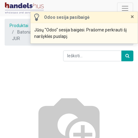
×
Odoo sesija pasibaigė
Produktai
Jūsų "Odoo" sesija baigėsi. Prašome perkrauti šį
Batonas pilno grūdo su sėlenomis Rytas raikytas 350g
naršyklės puslapį.
JUR