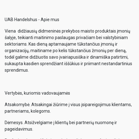
UAB Handelshus - Apie mus
Viena didžiausių didmeninės prekybos maisto produktais įmonių
šalyje, teikianti maitinimo paslaugas privačiam bei valstybiniam
sektoriams. Kas dieną aptarnaujame tūkstančius įmonių ir
organizacijų, maitiname po kelis tūkstančius žmonių per dieną,
todėl galime didžiuotis savo įvairiapusiška ir dinamiška patirtimi,
sukaupta kasdien sprendžiant iššūkius ir priimant nestandartinius
sprendimus.
Vertybės, kuriomis vadovaujamės
Atsakomybė. Atsakingai žiūrime į visus įsipareigojimus klientams,
partneriams, kolegoms.
Dėmesys. Atsižvelgiame į klientų bei partnerių nuomonę ir
pageidavimus.