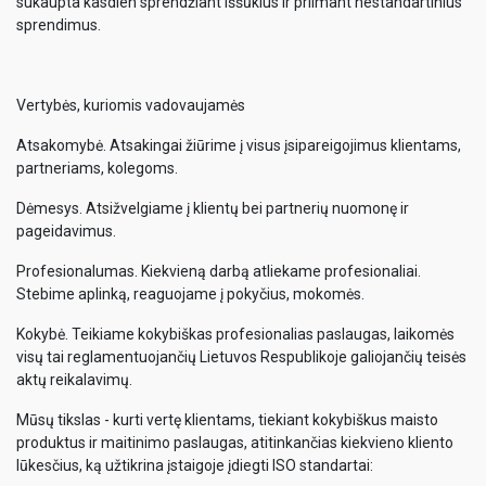
sukaupta kasdien sprendžiant iššūkius ir priimant nestandartinius
sprendimus.
Vertybės, kuriomis vadovaujamės
Atsakomybė. Atsakingai žiūrime į visus įsipareigojimus klientams,
partneriams, kolegoms.
Dėmesys. Atsižvelgiame į klientų bei partnerių nuomonę ir
pageidavimus.
Profesionalumas. Kiekvieną darbą atliekame profesionaliai.
Stebime aplinką, reaguojame į pokyčius, mokomės.
Kokybė. Teikiame kokybiškas profesionalias paslaugas, laikomės
visų tai reglamentuojančių Lietuvos Respublikoje galiojančių teisės
aktų reikalavimų.
Mūsų tikslas - kurti vertę klientams, tiekiant kokybiškus maisto
produktus ir maitinimo paslaugas, atitinkančias kiekvieno kliento
lūkesčius, ką užtikrina įstaigoje įdiegti ISO standartai: