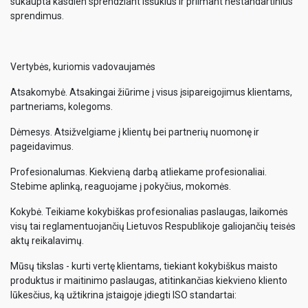
sukaupta kasdien sprendžiant iššūkius ir priimant nestandartinius
sprendimus.
Vertybės, kuriomis vadovaujamės
Atsakomybė. Atsakingai žiūrime į visus įsipareigojimus klientams,
partneriams, kolegoms.
Dėmesys. Atsižvelgiame į klientų bei partnerių nuomonę ir
pageidavimus.
Profesionalumas. Kiekvieną darbą atliekame profesionaliai.
Stebime aplinką, reaguojame į pokyčius, mokomės.
Kokybė. Teikiame kokybiškas profesionalias paslaugas, laikomės
visų tai reglamentuojančių Lietuvos Respublikoje galiojančių teisės
aktų reikalavimų.
Mūsų tikslas - kurti vertę klientams, tiekiant kokybiškus maisto
produktus ir maitinimo paslaugas, atitinkančias kiekvieno kliento
lūkesčius, ką užtikrina įstaigoje įdiegti ISO standartai: