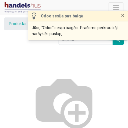
×
Odoo sesija pasibaigė
Produktai
Dražė M&M's Peanut, 90 g
Jūsų "Odoo" sesija baigėsi. Prašome perkrauti šį
naršyklės puslapį.