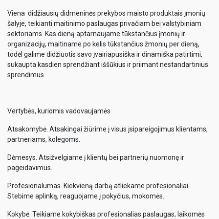
Viena didžiausių didmeninės prekybos maisto produktais įmonių
šalyje, teikianti maitinimo paslaugas privačiam bei valstybiniam
sektoriams. Kas dieną aptarnaujame tūkstančius įmonių ir
organizacijų, maitiname po kelis tūkstančius žmonių per dieną,
todėl galime didžiuotis savo įvairiapusiška ir dinamiška patirtimi,
sukaupta kasdien sprendžiant iššūkius ir priimant nestandartinius
sprendimus.
Vertybės, kuriomis vadovaujamės
Atsakomybė. Atsakingai žiūrime į visus įsipareigojimus klientams,
partneriams, kolegoms.
Dėmesys. Atsižvelgiame į klientų bei partnerių nuomonę ir
pageidavimus.
Profesionalumas. Kiekvieną darbą atliekame profesionaliai.
Stebime aplinką, reaguojame į pokyčius, mokomės.
Kokybė. Teikiame kokybiškas profesionalias paslaugas, laikomės