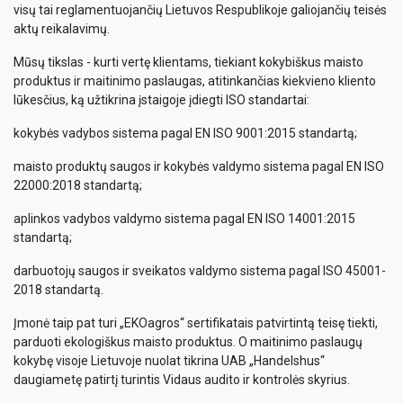
visų tai reglamentuojančių Lietuvos Respublikoje galiojančių teisės
aktų reikalavimų.
Mūsų tikslas - kurti vertę klientams, tiekiant kokybiškus maisto
produktus ir maitinimo paslaugas, atitinkančias kiekvieno kliento
lūkesčius, ką užtikrina įstaigoje įdiegti ISO standartai:
kokybės vadybos sistema pagal EN ISO 9001:2015 standartą;
maisto produktų saugos ir kokybės valdymo sistema pagal EN ISO
22000:2018 standartą;
aplinkos vadybos valdymo sistema pagal EN ISO 14001:2015
standartą;
darbuotojų saugos ir sveikatos valdymo sistema pagal ISO 45001-
2018 standartą.
Įmonė taip pat turi „EKOagros“ sertifikatais patvirtintą teisę tiekti,
parduoti ekologiškus maisto produktus. O maitinimo paslaugų
kokybę visoje Lietuvoje nuolat tikrina UAB „Handelshus“
daugiametę patirtį turintis Vidaus audito ir kontrolės skyrius.