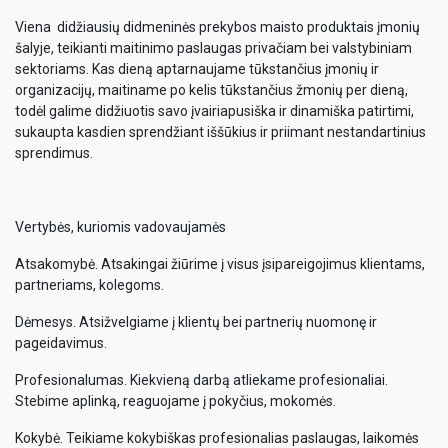
Viena didžiausių didmeninės prekybos maisto produktais įmonių
šalyje, teikianti maitinimo paslaugas privačiam bei valstybiniam
sektoriams. Kas dieną aptarnaujame tūkstančius įmonių ir
organizacijų, maitiname po kelis tūkstančius žmonių per dieną,
todėl galime didžiuotis savo įvairiapusiška ir dinamiška patirtimi,
sukaupta kasdien sprendžiant iššūkius ir priimant nestandartinius
sprendimus.
Vertybės, kuriomis vadovaujamės
Atsakomybė. Atsakingai žiūrime į visus įsipareigojimus klientams,
partneriams, kolegoms.
Dėmesys. Atsižvelgiame į klientų bei partnerių nuomonę ir
pageidavimus.
Profesionalumas. Kiekvieną darbą atliekame profesionaliai.
Stebime aplinką, reaguojame į pokyčius, mokomės.
Kokybė. Teikiame kokybiškas profesionalias paslaugas, laikomės