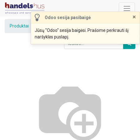
×
Odoo sesija pasibaigė
Produktai
Valiklis virtuvei su purkštuku 500ml
Jūsų "Odoo" sesija baigėsi. Prašome perkrauti šį
naršyklės puslapį.