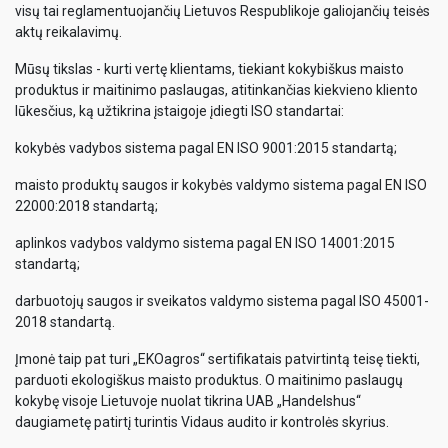
visų tai reglamentuojančių Lietuvos Respublikoje galiojančių teisės
aktų reikalavimų.
Mūsų tikslas - kurti vertę klientams, tiekiant kokybiškus maisto
produktus ir maitinimo paslaugas, atitinkančias kiekvieno kliento
lūkesčius, ką užtikrina įstaigoje įdiegti ISO standartai:
kokybės vadybos sistema pagal EN ISO 9001:2015 standartą;
maisto produktų saugos ir kokybės valdymo sistema pagal EN ISO
22000:2018 standartą;
aplinkos vadybos valdymo sistema pagal EN ISO 14001:2015
standartą;
darbuotojų saugos ir sveikatos valdymo sistema pagal ISO 45001-
2018 standartą.
Įmonė taip pat turi „EKOagros“ sertifikatais patvirtintą teisę tiekti,
parduoti ekologiškus maisto produktus. O maitinimo paslaugų
kokybę visoje Lietuvoje nuolat tikrina UAB „Handelshus“
daugiametę patirtį turintis Vidaus audito ir kontrolės skyrius.