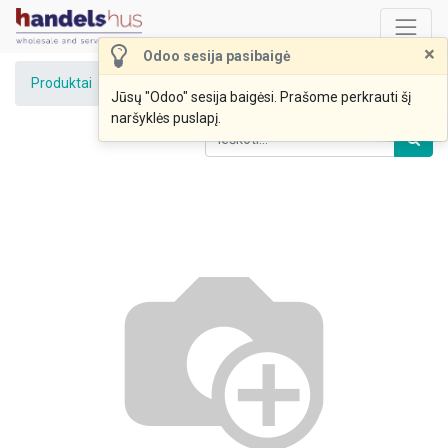
×
Odoo sesija pasibaigė
Produktai
Batų raišteliai Senukai
Jūsų "Odoo" sesija baigėsi. Prašome perkrauti šį
naršyklės puslapį.