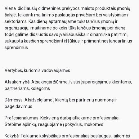
Viena didžiausių didmeninės prekybos maisto produktais įmonių
šalyje, teikianti maitinimo paslaugas privačiam bei valstybiniam
sektoriams. Kas dieną aptarnaujame tūkstančius įmonių ir
organizacijų, maitiname po kelis tūkstančius žmonių per dieną,
todėl galime didžiuotis savo įvairiapusiška ir dinamiška patirtimi,
sukaupta kasdien sprendžiant iššūkius ir priimant nestandartinius
sprendimus.
Vertybės, kuriomis vadovaujamės
Atsakomybė. Atsakingai žiūrime į visus įsipareigojimus klientams,
partneriams, kolegoms.
Dėmesys. Atsižvelgiame į klientų bei partnerių nuomonę ir
pageidavimus.
Profesionalumas. Kiekvieną darbą atliekame profesionaliai.
Stebime aplinką, reaguojame į pokyčius, mokomės.
Kokybė. Teikiame kokybiškas profesionalias paslaugas, laikomės