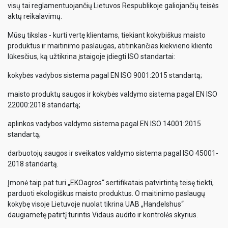
visų tai reglamentuojančių Lietuvos Respublikoje galiojančių teisės
aktų reikalavimų.
Mūsų tikslas - kurti vertę klientams, tiekiant kokybiškus maisto
produktus ir maitinimo paslaugas, atitinkančias kiekvieno kliento
lūkesčius, ką užtikrina įstaigoje įdiegti ISO standartai:
kokybės vadybos sistema pagal EN ISO 9001:2015 standartą;
maisto produktų saugos ir kokybės valdymo sistema pagal EN ISO
22000:2018 standartą;
aplinkos vadybos valdymo sistema pagal EN ISO 14001:2015
standartą;
darbuotojų saugos ir sveikatos valdymo sistema pagal ISO 45001-
2018 standartą.
Įmonė taip pat turi „EKOagros“ sertifikatais patvirtintą teisę tiekti,
parduoti ekologiškus maisto produktus. O maitinimo paslaugų
kokybę visoje Lietuvoje nuolat tikrina UAB „Handelshus“
daugiametę patirtį turintis Vidaus audito ir kontrolės skyrius.