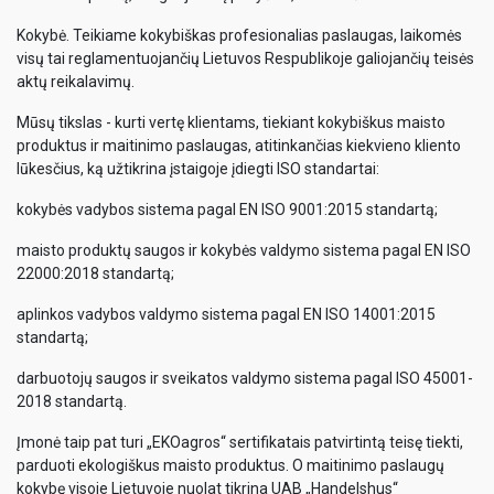
Kokybė. Teikiame kokybiškas profesionalias paslaugas, laikomės
visų tai reglamentuojančių Lietuvos Respublikoje galiojančių teisės
aktų reikalavimų.
Mūsų tikslas - kurti vertę klientams, tiekiant kokybiškus maisto
produktus ir maitinimo paslaugas, atitinkančias kiekvieno kliento
lūkesčius, ką užtikrina įstaigoje įdiegti ISO standartai:
kokybės vadybos sistema pagal EN ISO 9001:2015 standartą;
maisto produktų saugos ir kokybės valdymo sistema pagal EN ISO
22000:2018 standartą;
aplinkos vadybos valdymo sistema pagal EN ISO 14001:2015
standartą;
darbuotojų saugos ir sveikatos valdymo sistema pagal ISO 45001-
2018 standartą.
Įmonė taip pat turi „EKOagros“ sertifikatais patvirtintą teisę tiekti,
parduoti ekologiškus maisto produktus. O maitinimo paslaugų
kokybę visoje Lietuvoje nuolat tikrina UAB „Handelshus“