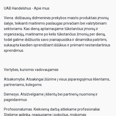
UAB Handelshus - Apie mus
Viena didžiausių didmeninės prekybos maisto produktais įmonių
šalyje, teikianti maitinimo paslaugas privačiam bei valstybiniam
sektoriams. Kas dieną aptarnaujame tūkstančius įmonių ir
organizacijų, maitiname po kelis tūkstančius žmonių per dieną,
todėl galime didžiuotis savo įvairiapusiška ir dinamiška patirtimi,
sukaupta kasdien sprendžiant iššūkius ir priimant nestandartinius
sprendimus.
Vertybės, kuriomis vadovaujamės
Atsakomybė. Atsakingai žiūrime į visus įsipareigojimus klientams,
partneriams, kolegoms.
Dėmesys. Atsižvelgiame į klientų bei partnerių nuomonę ir
pageidavimus.
Profesionalumas. Kiekvieną darbą atliekame profesionaliai.
Stebime aplinką, reaguojame į pokyčius, mokomės.