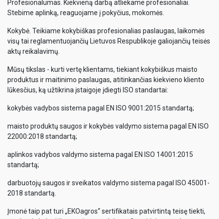
Profesionalumas. Kiekvieną darbą atliekame profesionaliai.
Stebime aplinką, reaguojame į pokyčius, mokomės.
Kokybė. Teikiame kokybiškas profesionalias paslaugas, laikomės
visų tai reglamentuojančių Lietuvos Respublikoje galiojančių teisės
aktų reikalavimų.
Mūsų tikslas - kurti vertę klientams, tiekiant kokybiškus maisto
produktus ir maitinimo paslaugas, atitinkančias kiekvieno kliento
lūkesčius, ką užtikrina įstaigoje įdiegti ISO standartai:
kokybės vadybos sistema pagal EN ISO 9001:2015 standartą;
maisto produktų saugos ir kokybės valdymo sistema pagal EN ISO
22000:2018 standartą;
aplinkos vadybos valdymo sistema pagal EN ISO 14001:2015
standartą;
darbuotojų saugos ir sveikatos valdymo sistema pagal ISO 45001-
2018 standartą.
Įmonė taip pat turi „EKOagros“ sertifikatais patvirtintą teisę tiekti,