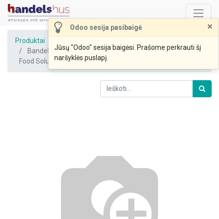
×
Odoo sesija pasibaigė
Produktai
Jūsų "Odoo" sesija baigėsi. Prašome perkrauti šį
Bandelė "Varškinė sraigė" 60g (UAB Mantinga Bakery &
naršyklės puslapį.
Food Solutions)