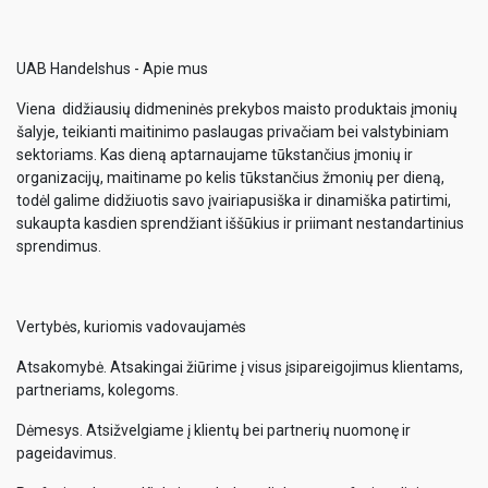
UAB Handelshus - Apie mus
Viena didžiausių didmeninės prekybos maisto produktais įmonių
šalyje, teikianti maitinimo paslaugas privačiam bei valstybiniam
sektoriams. Kas dieną aptarnaujame tūkstančius įmonių ir
organizacijų, maitiname po kelis tūkstančius žmonių per dieną,
todėl galime didžiuotis savo įvairiapusiška ir dinamiška patirtimi,
sukaupta kasdien sprendžiant iššūkius ir priimant nestandartinius
sprendimus.
Vertybės, kuriomis vadovaujamės
Atsakomybė. Atsakingai žiūrime į visus įsipareigojimus klientams,
partneriams, kolegoms.
Dėmesys. Atsižvelgiame į klientų bei partnerių nuomonę ir
pageidavimus.