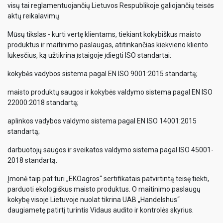
visų tai reglamentuojančių Lietuvos Respublikoje galiojančių teisės
aktų reikalavimų.
Mūsų tikslas - kurti vertę klientams, tiekiant kokybiškus maisto
produktus ir maitinimo paslaugas, atitinkančias kiekvieno kliento
lūkesčius, ką užtikrina įstaigoje įdiegti ISO standartai:
kokybės vadybos sistema pagal EN ISO 9001:2015 standartą;
maisto produktų saugos ir kokybės valdymo sistema pagal EN ISO
22000:2018 standartą;
aplinkos vadybos valdymo sistema pagal EN ISO 14001:2015
standartą;
darbuotojų saugos ir sveikatos valdymo sistema pagal ISO 45001-
2018 standartą.
Įmonė taip pat turi „EKOagros“ sertifikatais patvirtintą teisę tiekti,
parduoti ekologiškus maisto produktus. O maitinimo paslaugų
kokybę visoje Lietuvoje nuolat tikrina UAB „Handelshus“
daugiametę patirtį turintis Vidaus audito ir kontrolės skyrius.