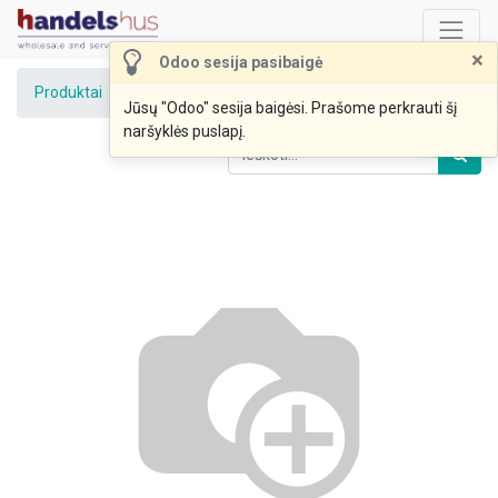
×
Odoo sesija pasibaigė
Produktai
Brokoliai (UAB Viržis)
Jūsų "Odoo" sesija baigėsi. Prašome perkrauti šį
naršyklės puslapį.