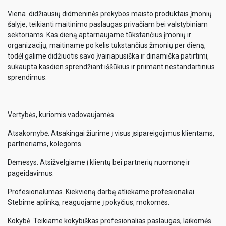
Viena didžiausių didmeninės prekybos maisto produktais įmonių
šalyje, teikianti maitinimo paslaugas privačiam bei valstybiniam
sektoriams. Kas dieną aptarnaujame tūkstančius įmonių ir
organizacijų, maitiname po kelis tūkstančius žmonių per dieną,
todėl galime didžiuotis savo įvairiapusiška ir dinamiška patirtimi,
sukaupta kasdien sprendžiant iššūkius ir priimant nestandartinius
sprendimus.
Vertybės, kuriomis vadovaujamės
Atsakomybė. Atsakingai žiūrime į visus įsipareigojimus klientams,
partneriams, kolegoms.
Dėmesys. Atsižvelgiame į klientų bei partnerių nuomonę ir
pageidavimus.
Profesionalumas. Kiekvieną darbą atliekame profesionaliai.
Stebime aplinką, reaguojame į pokyčius, mokomės.
Kokybė. Teikiame kokybiškas profesionalias paslaugas, laikomės