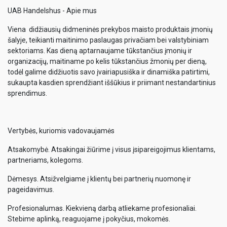
UAB Handelshus - Apie mus
Viena didžiausių didmeninės prekybos maisto produktais įmonių
šalyje, teikianti maitinimo paslaugas privačiam bei valstybiniam
sektoriams. Kas dieną aptarnaujame tūkstančius įmonių ir
organizacijų, maitiname po kelis tūkstančius žmonių per dieną,
todėl galime didžiuotis savo įvairiapusiška ir dinamiška patirtimi,
sukaupta kasdien sprendžiant iššūkius ir priimant nestandartinius
sprendimus.
Vertybės, kuriomis vadovaujamės
Atsakomybė. Atsakingai žiūrime į visus įsipareigojimus klientams,
partneriams, kolegoms.
Dėmesys. Atsižvelgiame į klientų bei partnerių nuomonę ir
pageidavimus.
Profesionalumas. Kiekvieną darbą atliekame profesionaliai.
Stebime aplinką, reaguojame į pokyčius, mokomės.