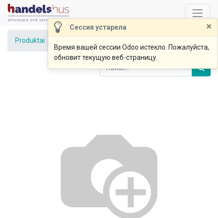
×
Сессия устарела
Produktai
Džiovintų vaisių ir riešutų mišinys 100g
Время вашей сессии Odoo истекло. Пожалуйста,
обновит текущую веб-страницу.