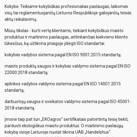
Kokybė. Teikiame kokybiškas profesionalias paslaugas, laikomės
visų tai reglamentuojančių Lietuvos Respublikoje galiojančių teisės
aktų reikalavimų.
Mūsų tikslas - kurti vertę klientams, tiekiant kokybiškus maisto
produktus ir maitinimo paslaugas, atitinkančias kiekvieno kliento
lūkesčius, ką užtikrina įstaigoje įdiegti ISO standartai:
kokybės vadybos sistema pagal EN ISO 9001:2015 standartą;
maisto produktų saugos ir kokybės valdymo sistema pagal EN ISO
22000:2018 standartą;
aplinkos vadybos valdymo sistema pagal EN ISO 14001:2015
standartą;
darbuotojų saugos ir sveikatos valdymo sistema pagal ISO 45001-
2018 standartą.
Įmonė taip pat turi „EKOagros“ sertifikatais patvirtintą teisę tiekti,
parduoti ekologiškus maisto produktus. O maitinimo paslaugų
kokybę visoje Lietuvoje nuolat tikrina UAB „Handelshus“