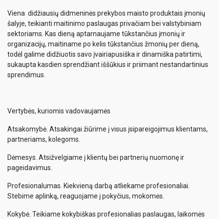
Viena didžiausių didmeninės prekybos maisto produktais įmonių
šalyje, teikianti maitinimo paslaugas privačiam bei valstybiniam
sektoriams. Kas dieną aptarnaujame tūkstančius įmonių ir
organizacijų, maitiname po kelis tūkstančius žmonių per dieną,
todėl galime didžiuotis savo įvairiapusiška ir dinamiška patirtimi,
sukaupta kasdien sprendžiant iššūkius ir priimant nestandartinius
sprendimus.
Vertybės, kuriomis vadovaujamės
Atsakomybė. Atsakingai žiūrime į visus įsipareigojimus klientams,
partneriams, kolegoms.
Dėmesys. Atsižvelgiame į klientų bei partnerių nuomonę ir
pageidavimus.
Profesionalumas. Kiekvieną darbą atliekame profesionaliai.
Stebime aplinką, reaguojame į pokyčius, mokomės.
Kokybė. Teikiame kokybiškas profesionalias paslaugas, laikomės