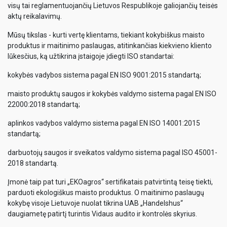
visų tai reglamentuojančių Lietuvos Respublikoje galiojančių teisės
aktų reikalavimų.
Mūsų tikslas - kurti vertę klientams, tiekiant kokybiškus maisto
produktus ir maitinimo paslaugas, atitinkančias kiekvieno kliento
lūkesčius, ką užtikrina įstaigoje įdiegti ISO standartai:
kokybės vadybos sistema pagal EN ISO 9001:2015 standartą;
maisto produktų saugos ir kokybės valdymo sistema pagal EN ISO
22000:2018 standartą;
aplinkos vadybos valdymo sistema pagal EN ISO 14001:2015
standartą;
darbuotojų saugos ir sveikatos valdymo sistema pagal ISO 45001-
2018 standartą.
Įmonė taip pat turi „EKOagros“ sertifikatais patvirtintą teisę tiekti,
parduoti ekologiškus maisto produktus. O maitinimo paslaugų
kokybę visoje Lietuvoje nuolat tikrina UAB „Handelshus“
daugiametę patirtį turintis Vidaus audito ir kontrolės skyrius.