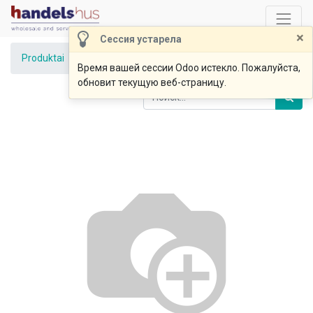
×
Сессия устарела
Produktai
Džiuvėsiai riekelėmis, 1kg JUR
Время вашей сессии Odoo истекло. Пожалуйста,
обновит текущую веб-страницу.