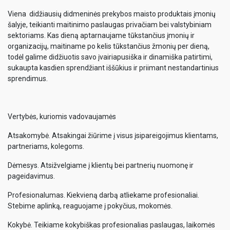
Viena didžiausių didmeninės prekybos maisto produktais įmonių
šalyje, teikianti maitinimo paslaugas privačiam bei valstybiniam
sektoriams. Kas dieną aptarnaujame tūkstančius įmonių ir
organizacijų, maitiname po kelis tūkstančius žmonių per dieną,
todėl galime didžiuotis savo įvairiapusiška ir dinamiška patirtimi,
sukaupta kasdien sprendžiant iššūkius ir priimant nestandartinius
sprendimus.
Vertybės, kuriomis vadovaujamės
Atsakomybė. Atsakingai žiūrime į visus įsipareigojimus klientams,
partneriams, kolegoms.
Dėmesys. Atsižvelgiame į klientų bei partnerių nuomonę ir
pageidavimus.
Profesionalumas. Kiekvieną darbą atliekame profesionaliai.
Stebime aplinką, reaguojame į pokyčius, mokomės.
Kokybė. Teikiame kokybiškas profesionalias paslaugas, laikomės