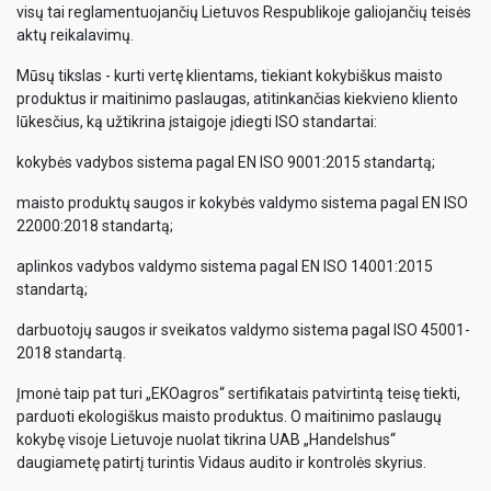
visų tai reglamentuojančių Lietuvos Respublikoje galiojančių teisės
aktų reikalavimų.
Mūsų tikslas - kurti vertę klientams, tiekiant kokybiškus maisto
produktus ir maitinimo paslaugas, atitinkančias kiekvieno kliento
lūkesčius, ką užtikrina įstaigoje įdiegti ISO standartai:
kokybės vadybos sistema pagal EN ISO 9001:2015 standartą;
maisto produktų saugos ir kokybės valdymo sistema pagal EN ISO
22000:2018 standartą;
aplinkos vadybos valdymo sistema pagal EN ISO 14001:2015
standartą;
darbuotojų saugos ir sveikatos valdymo sistema pagal ISO 45001-
2018 standartą.
Įmonė taip pat turi „EKOagros“ sertifikatais patvirtintą teisę tiekti,
parduoti ekologiškus maisto produktus. O maitinimo paslaugų
kokybę visoje Lietuvoje nuolat tikrina UAB „Handelshus“
daugiametę patirtį turintis Vidaus audito ir kontrolės skyrius.