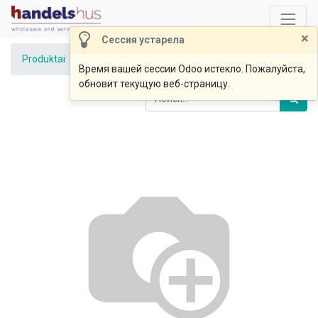
×
Сессия устарела
Produktai
DUMPLAINIAI 100g II kl.
Время вашей сессии Odoo истекло. Пожалуйста,
обновит текущую веб-страницу.