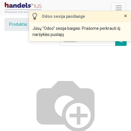
×
Odoo sesija pasibaigė
Produktai
Duona balta pilno grūdo raikyta 900g AMZ VID
Jūsų "Odoo" sesija baigėsi. Prašome perkrauti šį
naršyklės puslapį.