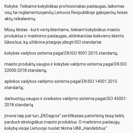
Kokybė. Teikiame kokybiškas profesionalias paslaugas, laikomės
visų tai reglamentuojančių Lietuvos Respublikoje galiojančių teisės
aktų reikalavimų.
Mūsų tikslas - kurti vertę klientams, tiekiant kokybiškus maisto
produktus ir maitinimo paslaugas, atitinkančias kiekvieno kliento
lūkesčius, ką užtikrina įstaigoje įdiegti ISO standartai:
kokybės vadybos sistema pagal EN ISO 9001:2015 standartą;
maisto produktų saugos ir kokybės valdymo sistema pagal EN ISO
22000:2018 standartą;
aplinkos vadybos valdymo sistema pagal EN ISO 14001:2015
standartą;
darbuotojų saugos ir sveikatos valdymo sistema pagal ISO 45001-
2018 standartą.
Įmonė taip pat turi „EKOagros“ sertifikatais patvirtintą teisę tiekti,
parduoti ekologiškus maisto produktus. O maitinimo paslaugų
kokybę visoje Lietuvoje nuolat tikrina UAB „Handelshus“