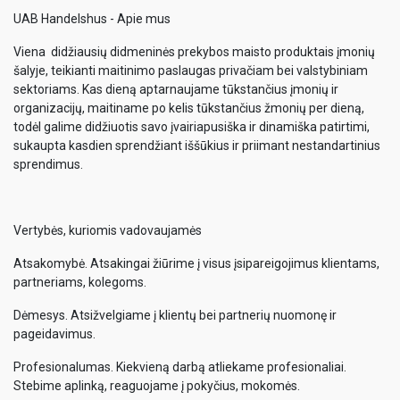
UAB Handelshus - Apie mus
Viena didžiausių didmeninės prekybos maisto produktais įmonių
šalyje, teikianti maitinimo paslaugas privačiam bei valstybiniam
sektoriams. Kas dieną aptarnaujame tūkstančius įmonių ir
organizacijų, maitiname po kelis tūkstančius žmonių per dieną,
todėl galime didžiuotis savo įvairiapusiška ir dinamiška patirtimi,
sukaupta kasdien sprendžiant iššūkius ir priimant nestandartinius
sprendimus.
Vertybės, kuriomis vadovaujamės
Atsakomybė. Atsakingai žiūrime į visus įsipareigojimus klientams,
partneriams, kolegoms.
Dėmesys. Atsižvelgiame į klientų bei partnerių nuomonę ir
pageidavimus.
Profesionalumas. Kiekvieną darbą atliekame profesionaliai.
Stebime aplinką, reaguojame į pokyčius, mokomės.