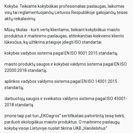
Kokybė. Teikiame kokybiškas profesionalias paslaugas, laikomės
visų tai reglamentuojančių Lietuvos Respublikoje galiojančių teisės
aktų reikalavimų.
Mūsų tikslas - kurti vertę klientams, tiekiant kokybiškus maisto
produktus ir maitinimo paslaugas, atitinkančias kiekvieno kliento
lūkesčius, ką užtikrina įstaigoje įdiegti ISO standartai:
kokybės vadybos sistema pagal EN ISO 9001:2015 standartą;
maisto produktų saugos ir kokybės valdymo sistema pagal EN ISO
22000:2018 standartą;
aplinkos vadybos valdymo sistema pagal EN ISO 14001:2015
standartą;
darbuotojų saugos ir sveikatos valdymo sistema pagal ISO 45001-
2018 standartą.
Įmonė taip pat turi „EKOagros“ sertifikatais patvirtintą teisę tiekti,
parduoti ekologiškus maisto produktus. O maitinimo paslaugų
kokybę visoje Lietuvoje nuolat tikrina UAB „Handelshus“