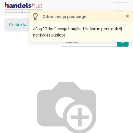
×
Odoo sesija pasibaigė
Produktai
Batonas DIDYSIS raikytas 500g AMZ K
Jūsų "Odoo" sesija baigėsi. Prašome perkrauti šį
naršyklės puslapį.