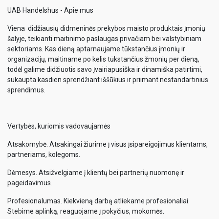
UAB Handelshus - Apie mus
Viena didžiausių didmeninės prekybos maisto produktais įmonių
šalyje, teikianti maitinimo paslaugas privačiam bei valstybiniam
sektoriams. Kas dieną aptarnaujame tūkstančius įmonių ir
organizacijų, maitiname po kelis tūkstančius žmonių per dieną,
todėl galime didžiuotis savo įvairiapusiška ir dinamiška patirtimi,
sukaupta kasdien sprendžiant iššūkius ir priimant nestandartinius
sprendimus.
Vertybės, kuriomis vadovaujamės
Atsakomybė. Atsakingai žiūrime į visus įsipareigojimus klientams,
partneriams, kolegoms.
Dėmesys. Atsižvelgiame į klientų bei partnerių nuomonę ir
pageidavimus.
Profesionalumas. Kiekvieną darbą atliekame profesionaliai.
Stebime aplinką, reaguojame į pokyčius, mokomės.