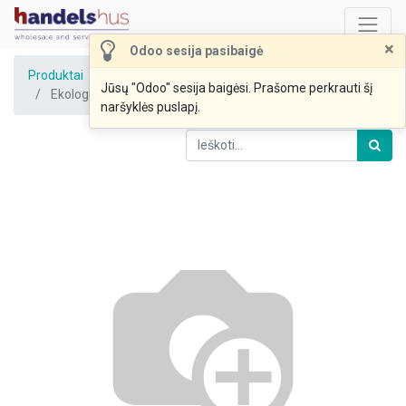
×
Odoo sesija pasibaigė
Produktai
Jūsų "Odoo" sesija baigėsi. Prašome perkrauti šį
Ekologiškas varšk.sūr.DOBILAS su vanile 7,5% 80g
naršyklės puslapį.