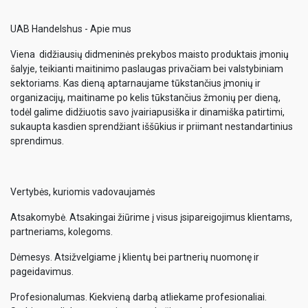
UAB Handelshus - Apie mus
Viena didžiausių didmeninės prekybos maisto produktais įmonių
šalyje, teikianti maitinimo paslaugas privačiam bei valstybiniam
sektoriams. Kas dieną aptarnaujame tūkstančius įmonių ir
organizacijų, maitiname po kelis tūkstančius žmonių per dieną,
todėl galime didžiuotis savo įvairiapusiška ir dinamiška patirtimi,
sukaupta kasdien sprendžiant iššūkius ir priimant nestandartinius
sprendimus.
Vertybės, kuriomis vadovaujamės
Atsakomybė. Atsakingai žiūrime į visus įsipareigojimus klientams,
partneriams, kolegoms.
Dėmesys. Atsižvelgiame į klientų bei partnerių nuomonę ir
pageidavimus.
Profesionalumas. Kiekvieną darbą atliekame profesionaliai.