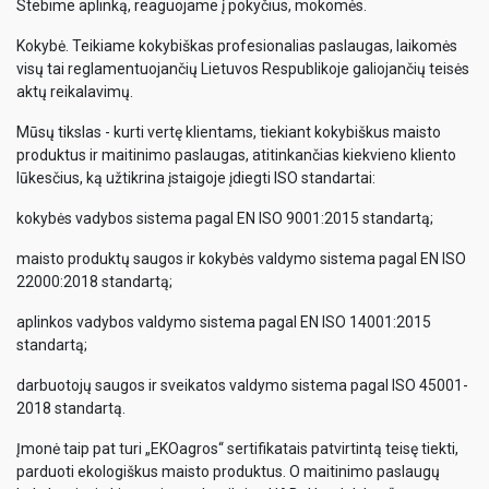
Stebime aplinką, reaguojame į pokyčius, mokomės.
Kokybė. Teikiame kokybiškas profesionalias paslaugas, laikomės
visų tai reglamentuojančių Lietuvos Respublikoje galiojančių teisės
aktų reikalavimų.
Mūsų tikslas - kurti vertę klientams, tiekiant kokybiškus maisto
produktus ir maitinimo paslaugas, atitinkančias kiekvieno kliento
lūkesčius, ką užtikrina įstaigoje įdiegti ISO standartai:
kokybės vadybos sistema pagal EN ISO 9001:2015 standartą;
maisto produktų saugos ir kokybės valdymo sistema pagal EN ISO
22000:2018 standartą;
aplinkos vadybos valdymo sistema pagal EN ISO 14001:2015
standartą;
darbuotojų saugos ir sveikatos valdymo sistema pagal ISO 45001-
2018 standartą.
Įmonė taip pat turi „EKOagros“ sertifikatais patvirtintą teisę tiekti,
parduoti ekologiškus maisto produktus. O maitinimo paslaugų