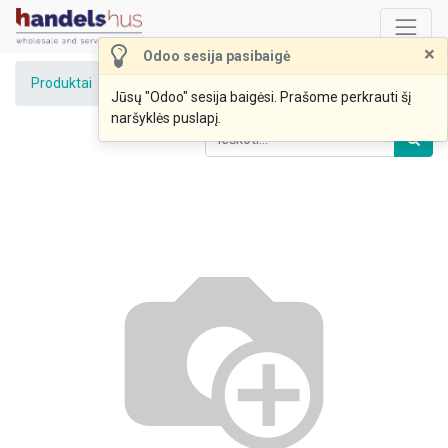
×
Odoo sesija pasibaigė
Produktai
Fermentinis sūris 48%150g pjaustytas RP
Jūsų "Odoo" sesija baigėsi. Prašome perkrauti šį
naršyklės puslapį.