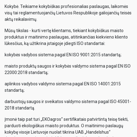
Kokybė. Teikiame kokybiškas profesionalias paslaugas, laikomės
visų tai reglamentuojančių Lietuvos Respublikoje galiojančių teisės
aktų reikalavimų.
Mūsų tikslas - kurti vertę klientams, tiekiant kokybiškus maisto
produktus ir maitinimo paslaugas, atitinkančias kiekvieno kliento
lūkesčius, ką užtikrina įstaigoje įdiegti ISO standartai:
kokybės vadybos sistema pagal EN ISO 9001:2015 standartą;
maisto produktų saugos ir kokybės valdymo sistema pagal EN ISO
22000:2018 standartą;
aplinkos vadybos valdymo sistema pagal EN ISO 14001:2015
standartą;
darbuotojų saugos ir sveikatos valdymo sistema pagal ISO 45001-
2018 standartą.
Įmonė taip pat turi „EKOagros“ sertifikatais patvirtintą teisę tiekti,
parduoti ekologiškus maisto produktus. O maitinimo paslaugų
kokybę visoje Lietuvoje nuolat tikrina UAB „Handelshus“