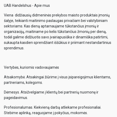
UAB Handelshus - Apie mus
Viena didžiausių didmeninės prekybos maisto produktais įmonių
šalyje, teikianti maitinimo paslaugas privačiam bei valstybiniam
sektoriams. Kas dieną aptarnaujame tūkstančius įmonių ir
organizacijų, maitiname po kelis tūkstančius žmonių per dieną,
todėl galime didžiuotis savo įvairiapusiška ir dinamiška patirtimi,
sukaupta kasdien sprendžiant iššūkius ir priimant nestandartinius
sprendimus.
Vertybės, kuriomis vadovaujamės
Atsakomybė. Atsakingai žiūrime į visus įsipareigojimus klientams,
partneriams, kolegoms.
Dėmesys. Atsižvelgiame į klientų bei partnerių nuomonę ir
pageidavimus.
Profesionalumas. Kiekvieną darbą atliekame profesionaliai.
Stebime aplinką, reaguojame į pokyčius, mokomės.