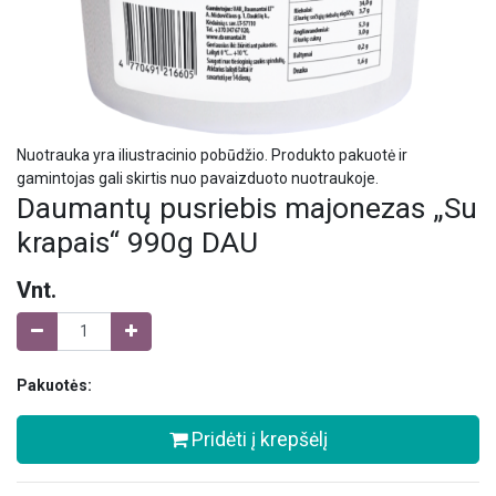
Nuotrauka yra iliustracinio pobūdžio. Produkto pakuotė ir
gamintojas gali skirtis nuo pavaizduoto nuotraukoje.
Daumantų pusriebis majonezas „Su
krapais“ 990g DAU
Vnt.
Pakuotės:
Pridėti į krepšėlį