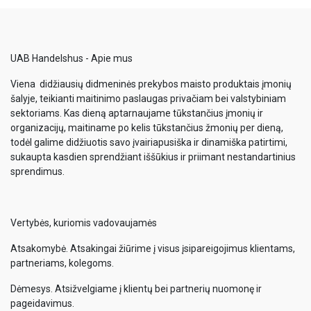
UAB Handelshus - Apie mus
Viena didžiausių didmeninės prekybos maisto produktais įmonių
šalyje, teikianti maitinimo paslaugas privačiam bei valstybiniam
sektoriams. Kas dieną aptarnaujame tūkstančius įmonių ir
organizacijų, maitiname po kelis tūkstančius žmonių per dieną,
todėl galime didžiuotis savo įvairiapusiška ir dinamiška patirtimi,
sukaupta kasdien sprendžiant iššūkius ir priimant nestandartinius
sprendimus.
Vertybės, kuriomis vadovaujamės
Atsakomybė. Atsakingai žiūrime į visus įsipareigojimus klientams,
partneriams, kolegoms.
Dėmesys. Atsižvelgiame į klientų bei partnerių nuomonę ir
pageidavimus.