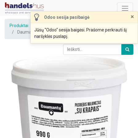
×
Odoo sesija pasibaigė
Produktai
Jūsų "Odoo" sesija baigėsi. Prašome perkrauti šį
Daumantų pusriebis majonezas „Su krapais“ 990g DAU
naršyklės puslapį.