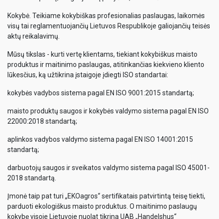
Kokybė. Teikiame kokybiškas profesionalias paslaugas, laikomės
visų tai reglamentuojančių Lietuvos Respublikoje galiojančių teisės
aktų reikalavimų.
Mūsų tikslas - kurti vertę klientams, tiekiant kokybiškus maisto
produktus ir maitinimo paslaugas, atitinkančias kiekvieno kliento
lūkesčius, ką užtikrina įstaigoje įdiegti ISO standartai:
kokybės vadybos sistema pagal EN ISO 9001:2015 standartą;
maisto produktų saugos ir kokybės valdymo sistema pagal EN ISO
22000:2018 standartą;
aplinkos vadybos valdymo sistema pagal EN ISO 14001:2015
standartą;
darbuotojų saugos ir sveikatos valdymo sistema pagal ISO 45001-
2018 standartą.
Įmonė taip pat turi „EKOagros“ sertifikatais patvirtintą teisę tiekti,
parduoti ekologiškus maisto produktus. O maitinimo paslaugų
kokybę visoje Lietuvoje nuolat tikrina UAB „Handelshus“