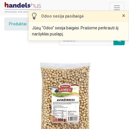
×
Odoo sesija pasibaigė
Produktai
Avinžirniai HAPPY FAMILY 0,8kg
Jūsų "Odoo" sesija baigėsi. Prašome perkrauti šį
naršyklės puslapį.