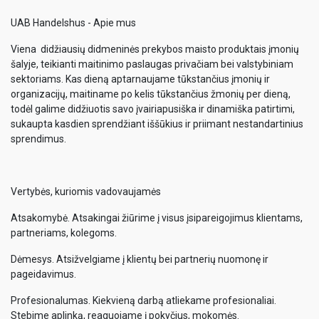
UAB Handelshus - Apie mus
Viena didžiausių didmeninės prekybos maisto produktais įmonių
šalyje, teikianti maitinimo paslaugas privačiam bei valstybiniam
sektoriams. Kas dieną aptarnaujame tūkstančius įmonių ir
organizacijų, maitiname po kelis tūkstančius žmonių per dieną,
todėl galime didžiuotis savo įvairiapusiška ir dinamiška patirtimi,
sukaupta kasdien sprendžiant iššūkius ir priimant nestandartinius
sprendimus.
Vertybės, kuriomis vadovaujamės
Atsakomybė. Atsakingai žiūrime į visus įsipareigojimus klientams,
partneriams, kolegoms.
Dėmesys. Atsižvelgiame į klientų bei partnerių nuomonę ir
pageidavimus.
Profesionalumas. Kiekvieną darbą atliekame profesionaliai.
Stebime aplinką, reaguojame į pokyčius, mokomės.