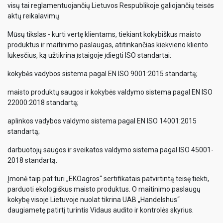
visų tai reglamentuojančių Lietuvos Respublikoje galiojančių teisės
aktų reikalavimų.
Mūsų tikslas - kurti vertę klientams, tiekiant kokybiškus maisto
produktus ir maitinimo paslaugas, atitinkančias kiekvieno kliento
lūkesčius, ką užtikrina įstaigoje įdiegti ISO standartai:
kokybės vadybos sistema pagal EN ISO 9001:2015 standartą;
maisto produktų saugos ir kokybės valdymo sistema pagal EN ISO
22000:2018 standartą;
aplinkos vadybos valdymo sistema pagal EN ISO 14001:2015
standartą;
darbuotojų saugos ir sveikatos valdymo sistema pagal ISO 45001-
2018 standartą.
Įmonė taip pat turi „EKOagros“ sertifikatais patvirtintą teisę tiekti,
parduoti ekologiškus maisto produktus. O maitinimo paslaugų
kokybę visoje Lietuvoje nuolat tikrina UAB „Handelshus“
daugiametę patirtį turintis Vidaus audito ir kontrolės skyrius.