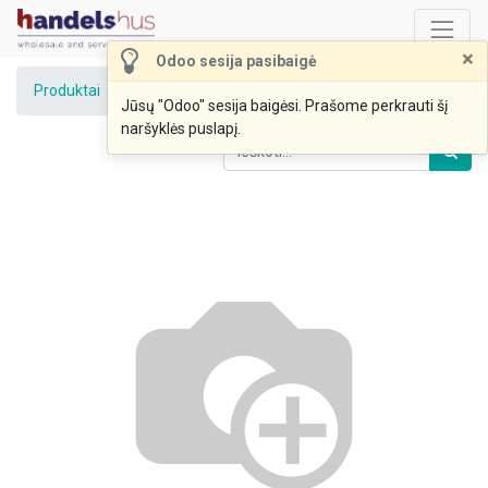
×
Odoo sesija pasibaigė
Produktai
Cukraus pudra biri 100g
Jūsų "Odoo" sesija baigėsi. Prašome perkrauti šį
naršyklės puslapį.