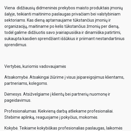
Viena didžiausių didmeninės prekybos maisto produktais įmonių
šalyje, teikianti maitinimo paslaugas privačiam bei valstybiniam
sektoriams. Kas dieną aptarnaujame tūkstančius įmonių ir
organizacijų, maitiname po kelis tūkstančius žmonių per dieną,
todėl galime didžiuotis savo įvairiapusiška ir dinamiška patirtimi,
sukaupta kasdien sprendžiant iššūkius ir priimant nestandartinius
sprendimus.
Vertybės, kuriomis vadovaujamės
Atsakomybė. Atsakingai žiūrime į visus įsipareigojimus klientams,
partneriams, kolegoms.
Dėmesys. Atsižvelgiame į klientų bei partnerių nuomonę ir
pageidavimus.
Profesionalumas. Kiekvieną darbą atliekame profesionaliai.
Stebime aplinką, reaguojame į pokyčius, mokomės.
Kokybė. Teikiame kokybiškas profesionalias paslaugas, laikomės