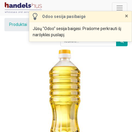
×
Odoo sesija pasibaigė
Produktai
Aliejus saulėgrąžų 1L
Jūsų "Odoo" sesija baigėsi. Prašome perkrauti šį
naršyklės puslapį.