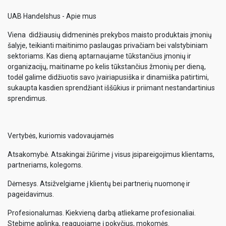
UAB Handelshus - Apie mus
Viena didžiausių didmeninės prekybos maisto produktais įmonių
šalyje, teikianti maitinimo paslaugas privačiam bei valstybiniam
sektoriams. Kas dieną aptarnaujame tūkstančius įmonių ir
organizacijų, maitiname po kelis tūkstančius žmonių per dieną,
todėl galime didžiuotis savo įvairiapusiška ir dinamiška patirtimi,
sukaupta kasdien sprendžiant iššūkius ir priimant nestandartinius
sprendimus.
Vertybės, kuriomis vadovaujamės
Atsakomybė. Atsakingai žiūrime į visus įsipareigojimus klientams,
partneriams, kolegoms.
Dėmesys. Atsižvelgiame į klientų bei partnerių nuomonę ir
pageidavimus.
Profesionalumas. Kiekvieną darbą atliekame profesionaliai.
Stebime aplinką, reaguojame į pokyčius, mokomės.