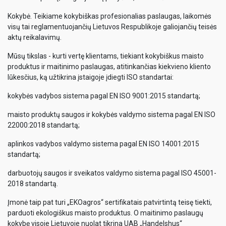
Kokybė. Teikiame kokybiškas profesionalias paslaugas, laikomės
visų tai reglamentuojančių Lietuvos Respublikoje galiojančių teisės
aktų reikalavimų.
Mūsų tikslas - kurti vertę klientams, tiekiant kokybiškus maisto
produktus ir maitinimo paslaugas, atitinkančias kiekvieno kliento
lūkesčius, ką užtikrina įstaigoje įdiegti ISO standartai:
kokybės vadybos sistema pagal EN ISO 9001:2015 standartą;
maisto produktų saugos ir kokybės valdymo sistema pagal EN ISO
22000:2018 standartą;
aplinkos vadybos valdymo sistema pagal EN ISO 14001:2015
standartą;
darbuotojų saugos ir sveikatos valdymo sistema pagal ISO 45001-
2018 standartą.
Įmonė taip pat turi „EKOagros“ sertifikatais patvirtintą teisę tiekti,
parduoti ekologiškus maisto produktus. O maitinimo paslaugų
kokybę visoje Lietuvoje nuolat tikrina UAB „Handelshus“