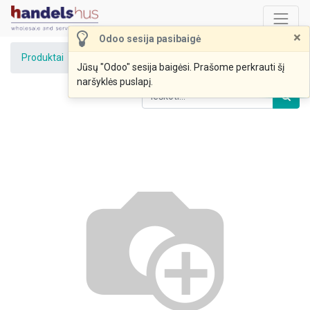
×
Odoo sesija pasibaigė
Produktai
Ekologiškos dž. slyvos 1kg
Jūsų "Odoo" sesija baigėsi. Prašome perkrauti šį
naršyklės puslapį.