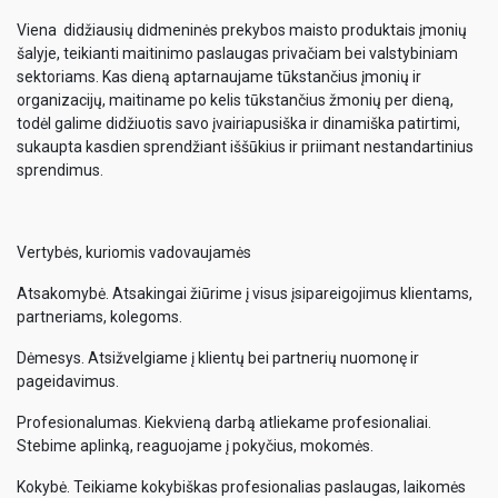
Viena didžiausių didmeninės prekybos maisto produktais įmonių
šalyje, teikianti maitinimo paslaugas privačiam bei valstybiniam
sektoriams. Kas dieną aptarnaujame tūkstančius įmonių ir
organizacijų, maitiname po kelis tūkstančius žmonių per dieną,
todėl galime didžiuotis savo įvairiapusiška ir dinamiška patirtimi,
sukaupta kasdien sprendžiant iššūkius ir priimant nestandartinius
sprendimus.
Vertybės, kuriomis vadovaujamės
Atsakomybė. Atsakingai žiūrime į visus įsipareigojimus klientams,
partneriams, kolegoms.
Dėmesys. Atsižvelgiame į klientų bei partnerių nuomonę ir
pageidavimus.
Profesionalumas. Kiekvieną darbą atliekame profesionaliai.
Stebime aplinką, reaguojame į pokyčius, mokomės.
Kokybė. Teikiame kokybiškas profesionalias paslaugas, laikomės