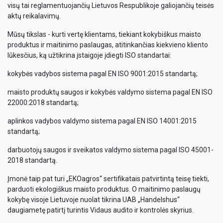
visų tai reglamentuojančių Lietuvos Respublikoje galiojančių teisės
aktų reikalavimų.
Mūsų tikslas - kurti vertę klientams, tiekiant kokybiškus maisto
produktus ir maitinimo paslaugas, atitinkančias kiekvieno kliento
lūkesčius, ką užtikrina įstaigoje įdiegti ISO standartai:
kokybės vadybos sistema pagal EN ISO 9001:2015 standartą;
maisto produktų saugos ir kokybės valdymo sistema pagal EN ISO
22000:2018 standartą;
aplinkos vadybos valdymo sistema pagal EN ISO 14001:2015
standartą;
darbuotojų saugos ir sveikatos valdymo sistema pagal ISO 45001-
2018 standartą.
Įmonė taip pat turi „EKOagros“ sertifikatais patvirtintą teisę tiekti,
parduoti ekologiškus maisto produktus. O maitinimo paslaugų
kokybę visoje Lietuvoje nuolat tikrina UAB „Handelshus“
daugiametę patirtį turintis Vidaus audito ir kontrolės skyrius.