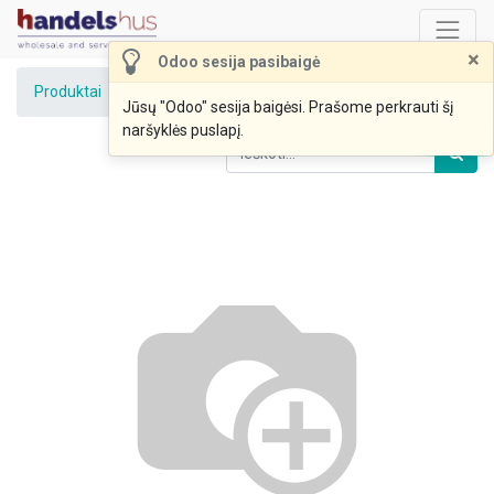
×
Odoo sesija pasibaigė
Produktai
DUŠO ŽELĖ "ALYVA " NORMALIAI ODAI 250 ml
Jūsų "Odoo" sesija baigėsi. Prašome perkrauti šį
naršyklės puslapį.