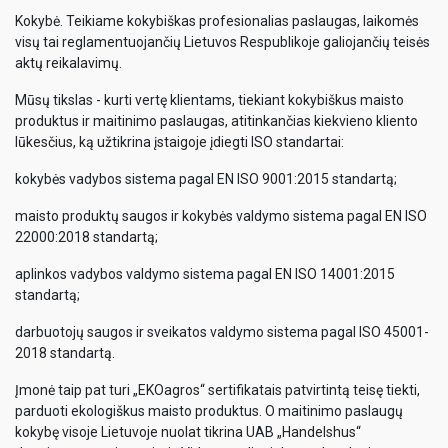
Kokybė. Teikiame kokybiškas profesionalias paslaugas, laikomės
visų tai reglamentuojančių Lietuvos Respublikoje galiojančių teisės
aktų reikalavimų.
Mūsų tikslas - kurti vertę klientams, tiekiant kokybiškus maisto
produktus ir maitinimo paslaugas, atitinkančias kiekvieno kliento
lūkesčius, ką užtikrina įstaigoje įdiegti ISO standartai:
kokybės vadybos sistema pagal EN ISO 9001:2015 standartą;
maisto produktų saugos ir kokybės valdymo sistema pagal EN ISO
22000:2018 standartą;
aplinkos vadybos valdymo sistema pagal EN ISO 14001:2015
standartą;
darbuotojų saugos ir sveikatos valdymo sistema pagal ISO 45001-
2018 standartą.
Įmonė taip pat turi „EKOagros“ sertifikatais patvirtintą teisę tiekti,
parduoti ekologiškus maisto produktus. O maitinimo paslaugų
kokybę visoje Lietuvoje nuolat tikrina UAB „Handelshus“