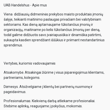
UAB Handelshus - Apie mus
Viena didžiausių didmeninės prekybos maisto produktais įmonių
šalyje, teikianti maitinimo paslaugas privačiam bei valstybiniam
sektoriams. Kas dieną aptarnaujame tūkstančius įmonių ir
organizacijų, maitiname po kelis tūkstančius žmonių per dieną,
todėl galime didžiuotis savo įvairiapusiška ir dinamiška patirtimi,
sukaupta kasdien sprendžiant iššūkius ir priimant nestandartinius
sprendimus.
Vertybės, kuriomis vadovaujamės
Atsakomybė. Atsakingai žiūrime į visus įsipareigojimus klientams,
partneriams, kolegoms.
Dėmesys. Atsižvelgiame į klientų bei partnerių nuomonę ir
pageidavimus.
Profesionalumas. Kiekvieną darbą atliekame profesionaliai.
Stebime aplinką, reaguojame į pokyčius, mokomės.