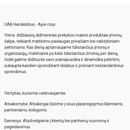
UAB Handelshus - Apie mus
Viena didžiausių didmeninės prekybos maisto produktais įmonių
šalyje, teikianti maitinimo paslaugas privačiam bei valstybiniam
sektoriams. Kas dieną aptarnaujame tūkstančius įmonių ir
organizacijų, maitiname po kelis tūkstančius žmonių per dieną,
todėl galime didžiuotis savo įvairiapusiška ir dinamiška patirtimi,
sukaupta kasdien sprendžiant iššūkius ir priimant nestandartinius
sprendimus.
Vertybės, kuriomis vadovaujamės
Atsakomybė. Atsakingai žiūrime į visus įsipareigojimus klientams,
partneriams, kolegoms.
Dėmesys. Atsižvelgiame į klientų bei partnerių nuomonę ir
pageidavimus.