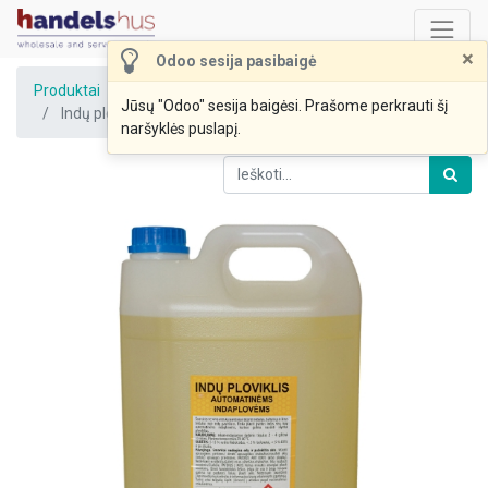
×
Odoo sesija pasibaigė
Produktai
Jūsų "Odoo" sesija baigėsi. Prašome perkrauti šį
Indų ploviklis automatinėms indaplovėms 20L/24,5kg
naršyklės puslapį.