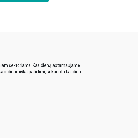
biniam sektoriams. Kas dieną aptarnaujame
ka ir dinamiška patirtimi, sukaupta kasdien