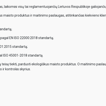
, laikomės visų tai reglamentuojančių Lietuvos Respublikoje galiojančių
us maisto produktus ir maitinimo paslaugas, atitinkančias kiekvieno klient
andartą;
 pagal EN ISO 22000:2018 standartą;
01:2015 standartą;
al ISO 45001-2018 standartą.
tą teisę tiekti, parduoti ekologiškus maisto produktus. O maitinimo pasla
 ir kontrolės skyrius.