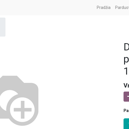
Pradžia
Parduo
D
p
1
V
Pa