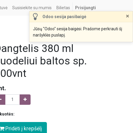
tuvė
Susisiekite su mumis
Bilietas
Prisijungti
×
Odoo sesija pasibaigė
Jūsų "Odoo" sesija baigėsi. Prašome perkrauti šį
naršyklės puslapį.
angtelis 380 ml
uodeliui baltos sp.
00vnt
nt.
kuotės:
Pridėti į krepšėlį