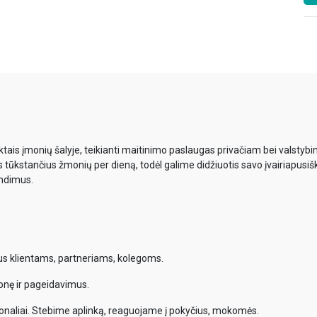
ais įmonių šalyje, teikianti maitinimo paslaugas privačiam bei valsty
s tūkstančius žmonių per dieną, todėl galime didžiuotis savo įvairiapusiš
endimus.
mus klientams, partneriams, kolegoms.
onę ir pageidavimus.
onaliai. Stebime aplinką, reaguojame į pokyčius, mokomės.