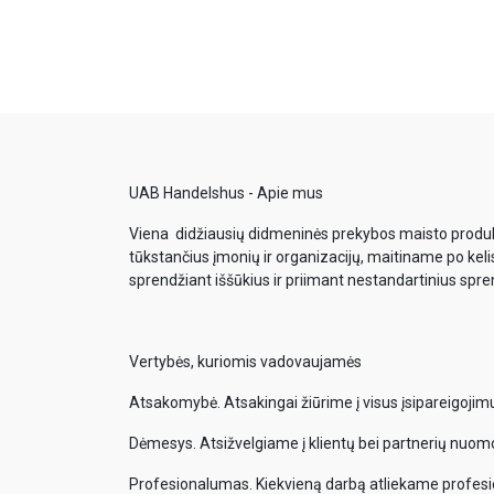
UAB Handelshus - Apie mus
Viena didžiausių didmeninės prekybos maisto produkt
tūkstančius įmonių ir organizacijų, maitiname po keli
sprendžiant iššūkius ir priimant nestandartinius spr
Vertybės, kuriomis vadovaujamės
Atsakomybė. Atsakingai žiūrime į visus įsipareigoji
Dėmesys. Atsižvelgiame į klientų bei partnerių nuom
Profesionalumas. Kiekvieną darbą atliekame profesi