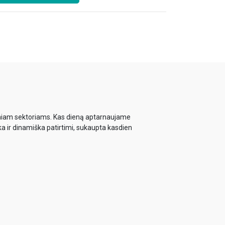
biniam sektoriams. Kas dieną aptarnaujame
ka ir dinamiška patirtimi, sukaupta kasdien