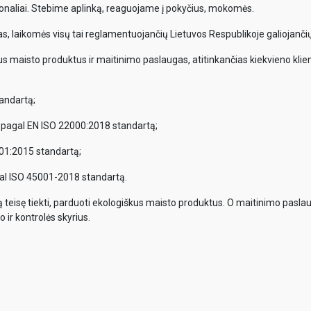
onaliai. Stebime aplinką, reaguojame į pokyčius, mokomės.
, laikomės visų tai reglamentuojančių Lietuvos Respublikoje galiojančių
us maisto produktus ir maitinimo paslaugas, atitinkančias kiekvieno klient
andartą;
 pagal EN ISO 22000:2018 standartą;
01:2015 standartą;
al ISO 45001-2018 standartą.
tą teisę tiekti, parduoti ekologiškus maisto produktus. O maitinimo pasla
 ir kontrolės skyrius.