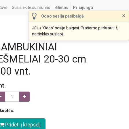
tuvė
Susisiekite su mumis
Bilietas
Prisijungti
×
Odoo sesija pasibaigė
Jūsų "Odoo" sesija baigėsi. Prašome perkrauti šį
naršyklės puslapį.
BAMBUKINIAI
EŠMELIAI 20-30 cm
00 vnt.
nt.
kuotės:
Pridėti į krepšėlį