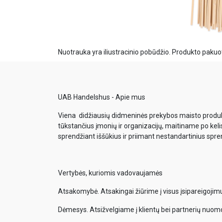
Nuotrauka yra iliustracinio pobūdžio. Produkto pakuot
UAB Handelshus - Apie mus
Viena didžiausių didmeninės prekybos maisto produkt
tūkstančius įmonių ir organizacijų, maitiname po keli
sprendžiant iššūkius ir priimant nestandartinius spr
Vertybės, kuriomis vadovaujamės
Atsakomybė. Atsakingai žiūrime į visus įsipareigoji
Dėmesys. Atsižvelgiame į klientų bei partnerių nuom