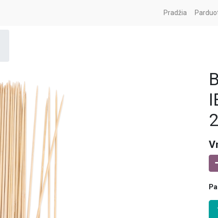
Pradžia
Parduo
I
2
V
Pa