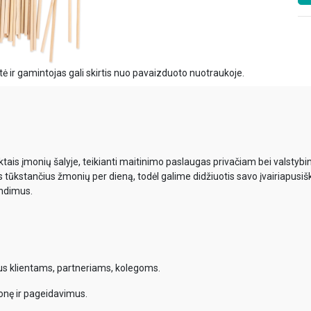
ė ir gamintojas gali skirtis nuo pavaizduoto nuotraukoje.
ais įmonių šalyje, teikianti maitinimo paslaugas privačiam bei valsty
s tūkstančius žmonių per dieną, todėl galime didžiuotis savo įvairiapusiš
endimus.
mus klientams, partneriams, kolegoms.
onę ir pageidavimus.