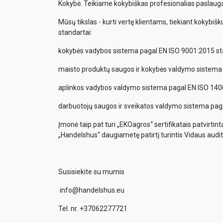
Kokybė. Teikiame kokybiškas profesionalias paslaugas
Mūsų tikslas - kurti vertę klientams, tiekiant kokybišk
standartai:
kokybės vadybos sistema pagal EN ISO 9001:2015 st
maisto produktų saugos ir kokybės valdymo sistema
aplinkos vadybos valdymo sistema pagal EN ISO 140
darbuotojų saugos ir sveikatos valdymo sistema pag
Įmonė taip pat turi „EKOagros“ sertifikatais patvirtin
„Handelshus“ daugiametę patirtį turintis Vidaus audito
Susisiekite su mumis
info@handelshus.eu
Tel. nr. +37062277721