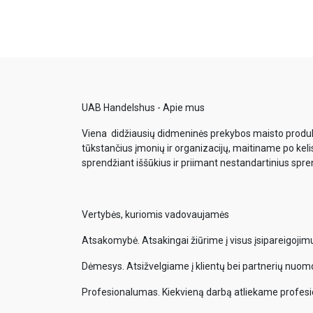
UAB Handelshus - Apie mus
Viena didžiausių didmeninės prekybos maisto produkt
tūkstančius įmonių ir organizacijų, maitiname po keli
sprendžiant iššūkius ir priimant nestandartinius spr
Vertybės, kuriomis vadovaujamės
Atsakomybė. Atsakingai žiūrime į visus įsipareigoji
Dėmesys. Atsižvelgiame į klientų bei partnerių nuom
Profesionalumas. Kiekvieną darbą atliekame profesi