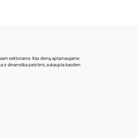
biniam sektoriams. Kas dieną aptarnaujame
ka ir dinamiška patirtimi, sukaupta kasdien