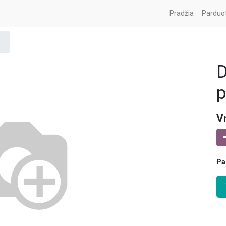
Pradžia
Parduo
.
p
V
Pa