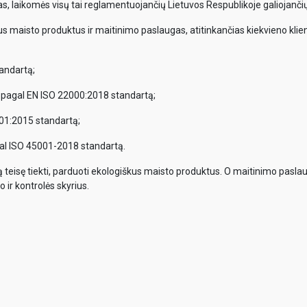
, laikomės visų tai reglamentuojančių Lietuvos Respublikoje galiojančių
us maisto produktus ir maitinimo paslaugas, atitinkančias kiekvieno klient
andartą;
 pagal EN ISO 22000:2018 standartą;
01:2015 standartą;
al ISO 45001-2018 standartą.
tą teisę tiekti, parduoti ekologiškus maisto produktus. O maitinimo pasla
 ir kontrolės skyrius.