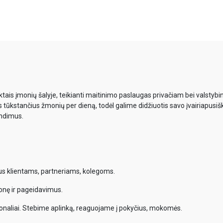
ais įmonių šalyje, teikianti maitinimo paslaugas privačiam bei valsty
s tūkstančius žmonių per dieną, todėl galime didžiuotis savo įvairiapusiš
endimus.
mus klientams, partneriams, kolegoms.
onę ir pageidavimus.
onaliai. Stebime aplinką, reaguojame į pokyčius, mokomės.