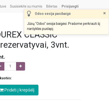
tuvė
Susisiekite su mumis
Bilietas
Prisijungti
×
Odoo sesija pasibaigė
Jūsų "Odoo" sesija baigėsi. Prašome perkrauti šį
naršyklės puslapį.
DUREX CLASSIC
rezervatyvai, 3vnt.
nt.
kuotės:
Pridėti į krepšėlį