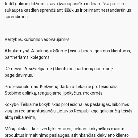
todėl galime didžiuotis savo įvairiapusiška ir dinamiška patirtimi,
sukaupta kasdien sprendžiant iššūkius ir priimant nestandartinius
sprendimus.
Vertybės, kuriomis vadovaujamės
Atsakomybė. Atsakingai žiūrime į visus įsipareigojimus klientams,
partneriams, kolegoms.
Dėmesys. Atsižvelgiame į klientų bei partnerių nuomonę ir
pageidavimus.
Profesionalumas. Kiekvieną darbą atliekame profesionaliai.
Stebime aplinką, reaguojame į pokyčius, mokomės.
Kokybė. Teikiame kokybiškas profesionalias paslaugas, laikomės
visų tai reglamentuojančių Lietuvos Respublikoje galiojančių teisės
aktų reikalavimų.
Mūsų tikslas - kurti vertę klientams, tiekiant kokybiškus maisto
produktus ir maitinimo paslaugas, atitinkančias kiekvieno kliento