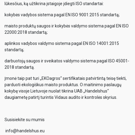
lūkesčius, ką užtikrina įstaigoje įdiegti ISO standartai:
kokybės vadybos sistema pagal EN ISO 9001:2015 standartą;
maisto produktų saugos ir kokybės valdymo sistema pagal EN ISO
22000:2018 standartą;
aplinkos vadybos valdymo sistema pagal EN ISO 14001:2015
standartą;
darbuotojų saugos ir sveikatos valdymo sistema pagal ISO 45001-
2018 standartą.
Įmonė taip pat turi „EKOagros“ sertifikatais patvirtintą teisę tiekti,
parduoti ekologiškus maisto produktus. O maitinimo paslaugų
kokybę visoje Lietuvoje nuolat tikrina UAB „Handelshus“
daugiametę patirtį turintis Vidaus audito ir kontrolės skyrius.
Susisiekite su mumis
info@handelshus.eu