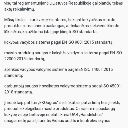
visų tai reglamentuojančių Lietuvos Respublikoje galiojančių teisės
aktų reikalavimų.
Mūsų tikslas - kurti vertę klientams, tiekiant kokybiškus maisto
produktus ir maitinimo paslaugas, atitinkančias kiekvieno kliento
lūkesčius, ką užtikrina įstaigoje įdiegti ISO standartai:
kokybės vadybos sistema pagal EN ISO 9001:2015 standartą;
maisto produktų saugos ir kokybės valdymo sistema pagal EN ISO
22000:2018 standartą;
aplinkos vadybos valdymo sistema pagal EN ISO 14001:2015
standartą;
darbuotojų saugos ir sveikatos valdymo sistema pagal ISO 45001-
2018 standartą.
Įmonė taip pat turi „EKOagros“ sertifikatais patvirtintą teisę tiekti,
parduoti ekologiškus maisto produktus. O maitinimo paslaugų
kokybę visoje Lietuvoje nuolat tikrina UAB „Handelshus“
daugiametę patirtį turintis Vidaus audito ir kontrolės skyrius.