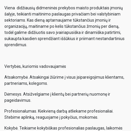
Viena didžiausių didmeninės prekybos maisto produktais įmonių
šalyje, teikianti maitinimo paslaugas privačiam bei valstybiniam
sektoriams. Kas dieną aptarnaujame tūkstančius įmonių ir
organizacijų, maitiname po kelis tūkstančius žmonių per dieną,
todėl galime didžiuotis savo įvairiapusiška ir dinamiška patirtimi,
sukaupta kasdien sprendžiant iššūkius ir priimant nestandartinius
sprendimus.
Vertybės, kuriomis vadovaujamės
Atsakomybė. Atsakingai žiūrime į visus įsipareigojimus klientams,
partneriams, kolegoms.
Dėmesys. Atsižvelgiame į klientų bei partnerių nuomonę ir
pageidavimus.
Profesionalumas. Kiekvieną darbą atliekame profesionaliai.
Stebime aplinką, reaguojame į pokyčius, mokomės.
Kokybė. Teikiame kokybiškas profesionalias paslaugas, laikomės