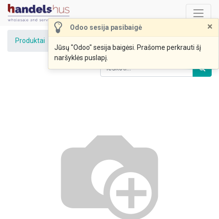
×
Odoo sesija pasibaigė
Produktai
BUROKĖLIAI RAUDONIEJI I kl.
Jūsų "Odoo" sesija baigėsi. Prašome perkrauti šį
naršyklės puslapį.