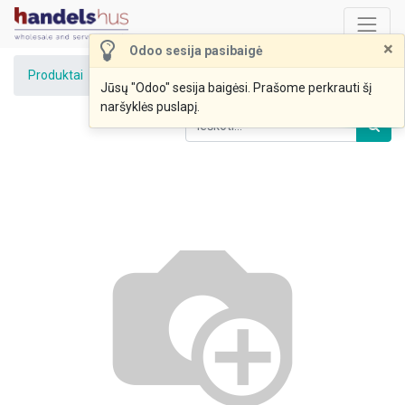
×
Odoo sesija pasibaigė
Produktai
AGURKAI trumpavaisiai II kl.
Jūsų "Odoo" sesija baigėsi. Prašome perkrauti šį
naršyklės puslapį.