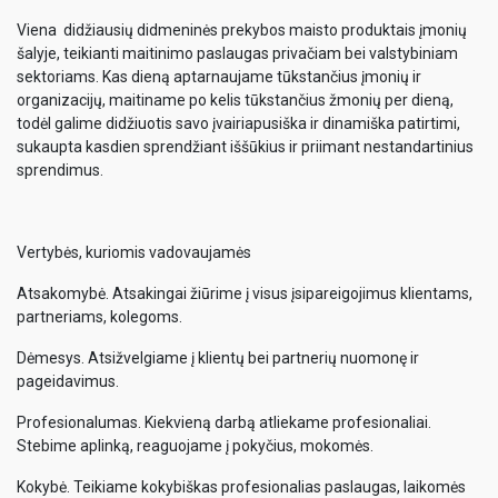
Viena didžiausių didmeninės prekybos maisto produktais įmonių
šalyje, teikianti maitinimo paslaugas privačiam bei valstybiniam
sektoriams. Kas dieną aptarnaujame tūkstančius įmonių ir
organizacijų, maitiname po kelis tūkstančius žmonių per dieną,
todėl galime didžiuotis savo įvairiapusiška ir dinamiška patirtimi,
sukaupta kasdien sprendžiant iššūkius ir priimant nestandartinius
sprendimus.
Vertybės, kuriomis vadovaujamės
Atsakomybė. Atsakingai žiūrime į visus įsipareigojimus klientams,
partneriams, kolegoms.
Dėmesys. Atsižvelgiame į klientų bei partnerių nuomonę ir
pageidavimus.
Profesionalumas. Kiekvieną darbą atliekame profesionaliai.
Stebime aplinką, reaguojame į pokyčius, mokomės.
Kokybė. Teikiame kokybiškas profesionalias paslaugas, laikomės