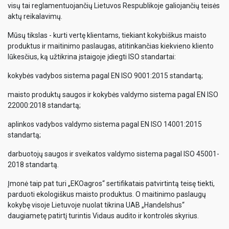
visų tai reglamentuojančių Lietuvos Respublikoje galiojančių teisės
aktų reikalavimų.
Mūsų tikslas - kurti vertę klientams, tiekiant kokybiškus maisto
produktus ir maitinimo paslaugas, atitinkančias kiekvieno kliento
lūkesčius, ką užtikrina įstaigoje įdiegti ISO standartai:
kokybės vadybos sistema pagal EN ISO 9001:2015 standartą;
maisto produktų saugos ir kokybės valdymo sistema pagal EN ISO
22000:2018 standartą;
aplinkos vadybos valdymo sistema pagal EN ISO 14001:2015
standartą;
darbuotojų saugos ir sveikatos valdymo sistema pagal ISO 45001-
2018 standartą.
Įmonė taip pat turi „EKOagros“ sertifikatais patvirtintą teisę tiekti,
parduoti ekologiškus maisto produktus. O maitinimo paslaugų
kokybę visoje Lietuvoje nuolat tikrina UAB „Handelshus“
daugiametę patirtį turintis Vidaus audito ir kontrolės skyrius.