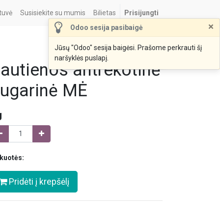
tuvė
Susisiekite su mumis
Bilietas
Prisijungti
×
Odoo sesija pasibaigė
Jūsų "Odoo" sesija baigėsi. Prašome perkrauti šį
naršyklės puslapį.
autienos antrekotinė
ugarinė MĖ
g
kuotės:
Pridėti į krepšėlį