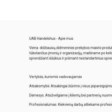
UAB Handelshus - Apie mus
Viena didžiausių didmeninės prekybos maisto produkt
tūkstančius įmonių ir organizacijų, maitiname po keli
sprendžiant iššūkius ir priimant nestandartinius spr
Vertybės, kuriomis vadovaujamės
Atsakomybė. Atsakingai žiūrime į visus įsipareigoji
Dėmesys. Atsižvelgiame į klientų bei partnerių nuom
Profesionalumas. Kiekvieną darbą atliekame profesi