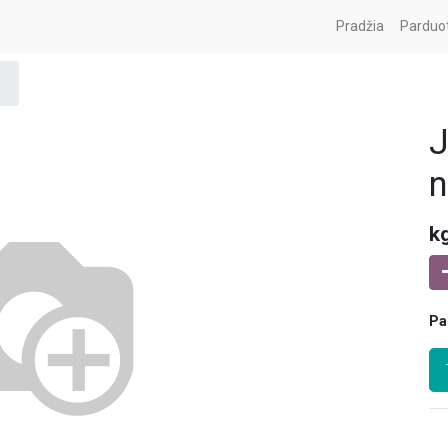
Pradžia
Parduo
J
n
k
Pa