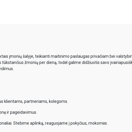
ais įmonių šalyje, teikianti maitinimo paslaugas privačiam bei valsty
s tūkstančius žmonių per dieną, todėl galime didžiuotis savo įvairiapusiš
endimus.
mus klientams, partneriams, kolegoms.
onę ir pageidavimus.
onaliai. Stebime aplinką, reaguojame į pokyčius, mokomės.