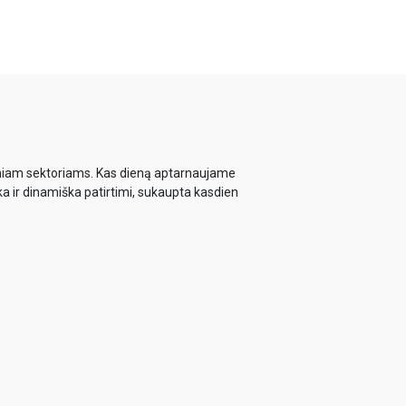
biniam sektoriams. Kas dieną aptarnaujame
ka ir dinamiška patirtimi, sukaupta kasdien