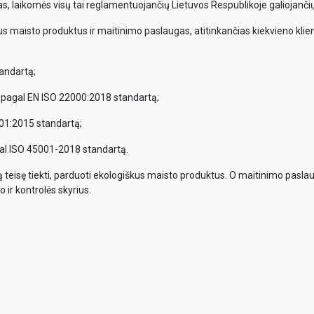
, laikomės visų tai reglamentuojančių Lietuvos Respublikoje galiojančių
us maisto produktus ir maitinimo paslaugas, atitinkančias kiekvieno klient
andartą;
 pagal EN ISO 22000:2018 standartą;
01:2015 standartą;
al ISO 45001-2018 standartą.
tą teisę tiekti, parduoti ekologiškus maisto produktus. O maitinimo pasla
 ir kontrolės skyrius.