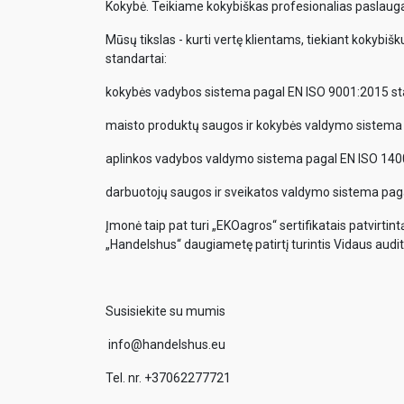
Kokybė. Teikiame kokybiškas profesionalias paslaugas
Mūsų tikslas - kurti vertę klientams, tiekiant kokybišk
standartai:
kokybės vadybos sistema pagal EN ISO 9001:2015 st
maisto produktų saugos ir kokybės valdymo sistema
aplinkos vadybos valdymo sistema pagal EN ISO 140
darbuotojų saugos ir sveikatos valdymo sistema pag
Įmonė taip pat turi „EKOagros“ sertifikatais patvirtin
„Handelshus“ daugiametę patirtį turintis Vidaus audito
Susisiekite su mumis
info@handelshus.eu
Tel. nr. +37062277721