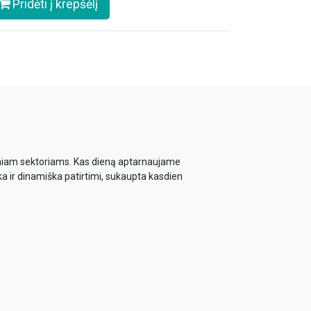
Pridėti į krepšėlį
biniam sektoriams. Kas dieną aptarnaujame
ka ir dinamiška patirtimi, sukaupta kasdien