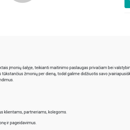
ais įmonių šalyje, teikianti maitinimo paslaugas privačiam bei valsty
s tūkstančius žmonių per dieną, todėl galime didžiuotis savo įvairiapusiš
endimus.
mus klientams, partneriams, kolegoms.
onę ir pageidavimus.