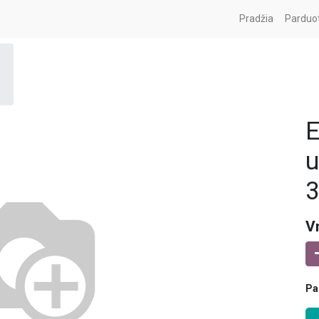
Pradžia
Parduo
E
u
3
V
Pa