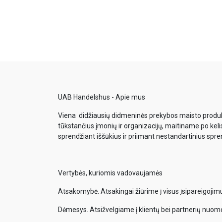
UAB Handelshus - Apie mus
Viena didžiausių didmeninės prekybos maisto produkt
tūkstančius įmonių ir organizacijų, maitiname po keli
sprendžiant iššūkius ir priimant nestandartinius spr
Vertybės, kuriomis vadovaujamės
Atsakomybė. Atsakingai žiūrime į visus įsipareigoji
Dėmesys. Atsižvelgiame į klientų bei partnerių nuom