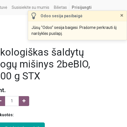
tuvė
Susisiekite su mumis
Bilietas
Prisijungti
×
Odoo sesija pasibaigė
Jūsų "Odoo" sesija baigėsi. Prašome perkrauti šį
naršyklės puslapį.
kologiškas šaldytų
ogų mišinys 2beBIO,
00 g STX
nt.
kuotės: