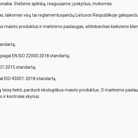
onaliai. Stebime aplinką, reaguojame į pokyčius, mokomės.
, laikomės visų tai reglamentuojančių Lietuvos Respublikoje galiojančių
us maisto produktus ir maitinimo paslaugas, atitinkančias kiekvieno klient
andartą;
 pagal EN ISO 22000:2018 standartą;
01:2015 standartą;
al ISO 45001-2018 standartą.
tą teisę tiekti, parduoti ekologiškus maisto produktus. O maitinimo pasla
 ir kontrolės skyrius.