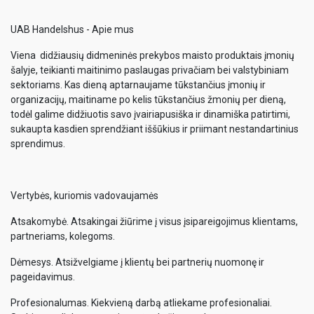
UAB Handelshus - Apie mus
Viena didžiausių didmeninės prekybos maisto produktais įmonių
šalyje, teikianti maitinimo paslaugas privačiam bei valstybiniam
sektoriams. Kas dieną aptarnaujame tūkstančius įmonių ir
organizacijų, maitiname po kelis tūkstančius žmonių per dieną,
todėl galime didžiuotis savo įvairiapusiška ir dinamiška patirtimi,
sukaupta kasdien sprendžiant iššūkius ir priimant nestandartinius
sprendimus.
Vertybės, kuriomis vadovaujamės
Atsakomybė. Atsakingai žiūrime į visus įsipareigojimus klientams,
partneriams, kolegoms.
Dėmesys. Atsižvelgiame į klientų bei partnerių nuomonę ir
pageidavimus.
Profesionalumas. Kiekvieną darbą atliekame profesionaliai.