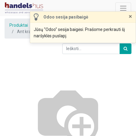
×
Odoo sesija pasibaigė
Produktai
Jūsų "Odoo" sesija baigėsi. Prašome perkrauti šį
Ant kraiko laikomų vištų kiaušiniai AL fas.10 GNP
naršyklės puslapį.