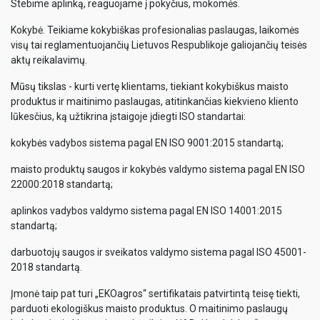
Stebime aplinką, reaguojame į pokyčius, mokomės.
Kokybė. Teikiame kokybiškas profesionalias paslaugas, laikomės
visų tai reglamentuojančių Lietuvos Respublikoje galiojančių teisės
aktų reikalavimų.
Mūsų tikslas - kurti vertę klientams, tiekiant kokybiškus maisto
produktus ir maitinimo paslaugas, atitinkančias kiekvieno kliento
lūkesčius, ką užtikrina įstaigoje įdiegti ISO standartai:
kokybės vadybos sistema pagal EN ISO 9001:2015 standartą;
maisto produktų saugos ir kokybės valdymo sistema pagal EN ISO
22000:2018 standartą;
aplinkos vadybos valdymo sistema pagal EN ISO 14001:2015
standartą;
darbuotojų saugos ir sveikatos valdymo sistema pagal ISO 45001-
2018 standartą.
Įmonė taip pat turi „EKOagros“ sertifikatais patvirtintą teisę tiekti,
parduoti ekologiškus maisto produktus. O maitinimo paslaugų