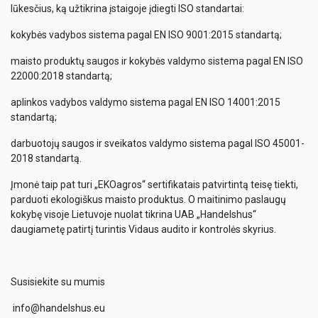
lūkesčius, ką užtikrina įstaigoje įdiegti ISO standartai:
kokybės vadybos sistema pagal EN ISO 9001:2015 standartą;
maisto produktų saugos ir kokybės valdymo sistema pagal EN ISO
22000:2018 standartą;
aplinkos vadybos valdymo sistema pagal EN ISO 14001:2015
standartą;
darbuotojų saugos ir sveikatos valdymo sistema pagal ISO 45001-
2018 standartą.
Įmonė taip pat turi „EKOagros“ sertifikatais patvirtintą teisę tiekti,
parduoti ekologiškus maisto produktus. O maitinimo paslaugų
kokybę visoje Lietuvoje nuolat tikrina UAB „Handelshus“
daugiametę patirtį turintis Vidaus audito ir kontrolės skyrius.
Susisiekite su mumis
info@handelshus.eu