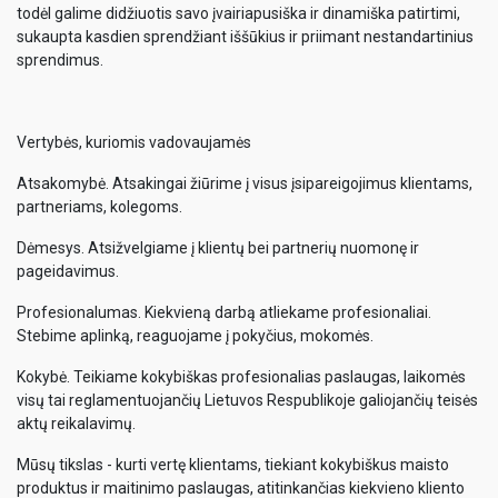
todėl galime didžiuotis savo įvairiapusiška ir dinamiška patirtimi,
sukaupta kasdien sprendžiant iššūkius ir priimant nestandartinius
sprendimus.
Vertybės, kuriomis vadovaujamės
Atsakomybė. Atsakingai žiūrime į visus įsipareigojimus klientams,
partneriams, kolegoms.
Dėmesys. Atsižvelgiame į klientų bei partnerių nuomonę ir
pageidavimus.
Profesionalumas. Kiekvieną darbą atliekame profesionaliai.
Stebime aplinką, reaguojame į pokyčius, mokomės.
Kokybė. Teikiame kokybiškas profesionalias paslaugas, laikomės
visų tai reglamentuojančių Lietuvos Respublikoje galiojančių teisės
aktų reikalavimų.
Mūsų tikslas - kurti vertę klientams, tiekiant kokybiškus maisto
produktus ir maitinimo paslaugas, atitinkančias kiekvieno kliento