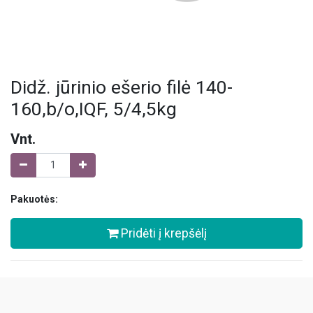
Didž. jūrinio ešerio filė 140-
160,b/o,IQF, 5/4,5kg
Vnt.
Pakuotės:
Pridėti į krepšėlį