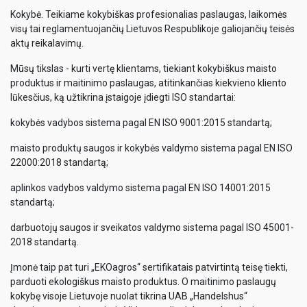
Kokybė. Teikiame kokybiškas profesionalias paslaugas, laikomės
visų tai reglamentuojančių Lietuvos Respublikoje galiojančių teisės
aktų reikalavimų.
Mūsų tikslas - kurti vertę klientams, tiekiant kokybiškus maisto
produktus ir maitinimo paslaugas, atitinkančias kiekvieno kliento
lūkesčius, ką užtikrina įstaigoje įdiegti ISO standartai:
kokybės vadybos sistema pagal EN ISO 9001:2015 standartą;
maisto produktų saugos ir kokybės valdymo sistema pagal EN ISO
22000:2018 standartą;
aplinkos vadybos valdymo sistema pagal EN ISO 14001:2015
standartą;
darbuotojų saugos ir sveikatos valdymo sistema pagal ISO 45001-
2018 standartą.
Įmonė taip pat turi „EKOagros“ sertifikatais patvirtintą teisę tiekti,
parduoti ekologiškus maisto produktus. O maitinimo paslaugų
kokybę visoje Lietuvoje nuolat tikrina UAB „Handelshus“