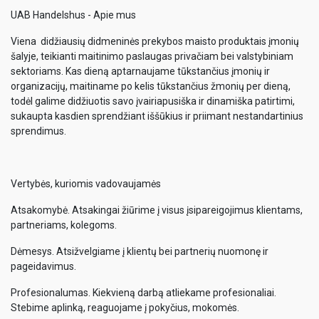
UAB Handelshus - Apie mus
Viena didžiausių didmeninės prekybos maisto produktais įmonių
šalyje, teikianti maitinimo paslaugas privačiam bei valstybiniam
sektoriams. Kas dieną aptarnaujame tūkstančius įmonių ir
organizacijų, maitiname po kelis tūkstančius žmonių per dieną,
todėl galime didžiuotis savo įvairiapusiška ir dinamiška patirtimi,
sukaupta kasdien sprendžiant iššūkius ir priimant nestandartinius
sprendimus.
Vertybės, kuriomis vadovaujamės
Atsakomybė. Atsakingai žiūrime į visus įsipareigojimus klientams,
partneriams, kolegoms.
Dėmesys. Atsižvelgiame į klientų bei partnerių nuomonę ir
pageidavimus.
Profesionalumas. Kiekvieną darbą atliekame profesionaliai.
Stebime aplinką, reaguojame į pokyčius, mokomės.