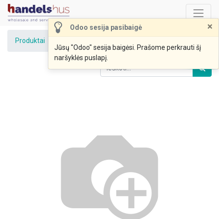
×
Odoo sesija pasibaigė
Produktai
Didž. jūrinio ešerio filė 140-160,b/o,IQF, 5/4,5kg
Jūsų "Odoo" sesija baigėsi. Prašome perkrauti šį
naršyklės puslapį.