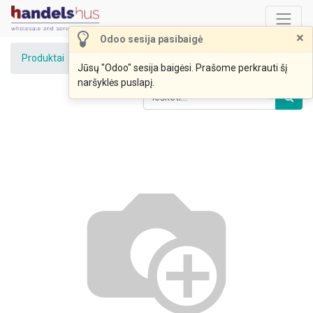
×
Odoo sesija pasibaigė
Produktai
Europadėklai (8,50Eur) (Rivona)
Jūsų "Odoo" sesija baigėsi. Prašome perkrauti šį
naršyklės puslapį.