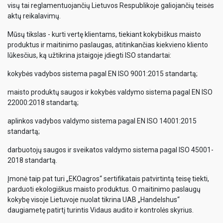
visų tai reglamentuojančių Lietuvos Respublikoje galiojančių teisės
aktų reikalavimų.
Mūsų tikslas - kurti vertę klientams, tiekiant kokybiškus maisto
produktus ir maitinimo paslaugas, atitinkančias kiekvieno kliento
lūkesčius, ką užtikrina įstaigoje įdiegti ISO standartai:
kokybės vadybos sistema pagal EN ISO 9001:2015 standartą;
maisto produktų saugos ir kokybės valdymo sistema pagal EN ISO
22000:2018 standartą;
aplinkos vadybos valdymo sistema pagal EN ISO 14001:2015
standartą;
darbuotojų saugos ir sveikatos valdymo sistema pagal ISO 45001-
2018 standartą.
Įmonė taip pat turi „EKOagros“ sertifikatais patvirtintą teisę tiekti,
parduoti ekologiškus maisto produktus. O maitinimo paslaugų
kokybę visoje Lietuvoje nuolat tikrina UAB „Handelshus“
daugiametę patirtį turintis Vidaus audito ir kontrolės skyrius.