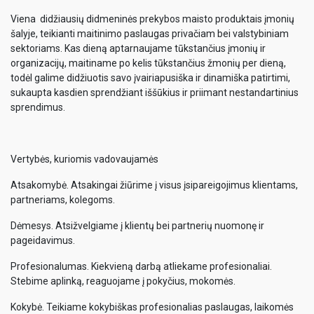
Viena didžiausių didmeninės prekybos maisto produktais įmonių
šalyje, teikianti maitinimo paslaugas privačiam bei valstybiniam
sektoriams. Kas dieną aptarnaujame tūkstančius įmonių ir
organizacijų, maitiname po kelis tūkstančius žmonių per dieną,
todėl galime didžiuotis savo įvairiapusiška ir dinamiška patirtimi,
sukaupta kasdien sprendžiant iššūkius ir priimant nestandartinius
sprendimus.
Vertybės, kuriomis vadovaujamės
Atsakomybė. Atsakingai žiūrime į visus įsipareigojimus klientams,
partneriams, kolegoms.
Dėmesys. Atsižvelgiame į klientų bei partnerių nuomonę ir
pageidavimus.
Profesionalumas. Kiekvieną darbą atliekame profesionaliai.
Stebime aplinką, reaguojame į pokyčius, mokomės.
Kokybė. Teikiame kokybiškas profesionalias paslaugas, laikomės