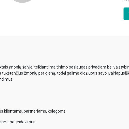
ais įmonių šalyje, teikianti maitinimo paslaugas privačiam bei valsty
s tūkstančius žmonių per dieną, todėl galime didžiuotis savo įvairiapusiš
endimus.
mus klientams, partneriams, kolegoms.
onę ir pageidavimus.