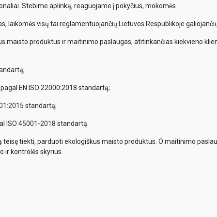
onaliai. Stebime aplinką, reaguojame į pokyčius, mokomės.
, laikomės visų tai reglamentuojančių Lietuvos Respublikoje galiojančių
us maisto produktus ir maitinimo paslaugas, atitinkančias kiekvieno klient
andartą;
 pagal EN ISO 22000:2018 standartą;
01:2015 standartą;
al ISO 45001-2018 standartą.
tą teisę tiekti, parduoti ekologiškus maisto produktus. O maitinimo pasla
 ir kontrolės skyrius.