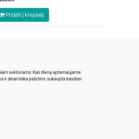
Pridėti į krepšėlį
biniam sektoriams. Kas dieną aptarnaujame
ka ir dinamiška patirtimi, sukaupta kasdien