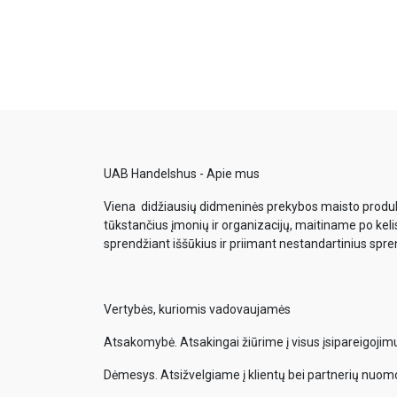
UAB Handelshus - Apie mus
Viena didžiausių didmeninės prekybos maisto produkt
tūkstančius įmonių ir organizacijų, maitiname po keli
sprendžiant iššūkius ir priimant nestandartinius spr
Vertybės, kuriomis vadovaujamės
Atsakomybė. Atsakingai žiūrime į visus įsipareigoji
Dėmesys. Atsižvelgiame į klientų bei partnerių nuom