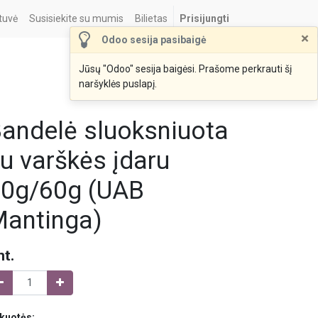
tuvė
Susisiekite su mumis
Bilietas
Prisijungti
×
Odoo sesija pasibaigė
Jūsų "Odoo" sesija baigėsi. Prašome perkrauti šį
naršyklės puslapį.
andelė sluoksniuota
u varškės įdaru
0g/60g (UAB
antinga)
nt.
kuotės: