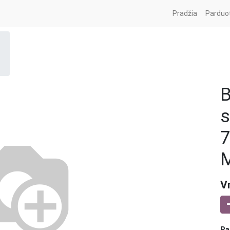
Pradžia
Parduo
B
s
7
M
V
Pa