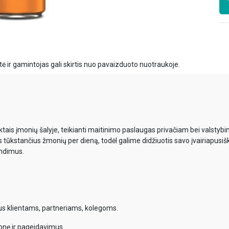
ė ir gamintojas gali skirtis nuo pavaizduoto nuotraukoje.
ais įmonių šalyje, teikianti maitinimo paslaugas privačiam bei valsty
s tūkstančius žmonių per dieną, todėl galime didžiuotis savo įvairiapusiš
endimus.
mus klientams, partneriams, kolegoms.
onę ir pageidavimus.