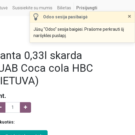
tuvė
Susisiekite su mumis
Bilietas
Prisijungti
×
Odoo sesija pasibaigė
Jūsų "Odoo" sesija baigėsi. Prašome perkrauti šį
naršyklės puslapį.
anta 0,33l skarda
UAB Coca cola HBC
IETUVA)
nt.
kuotės: