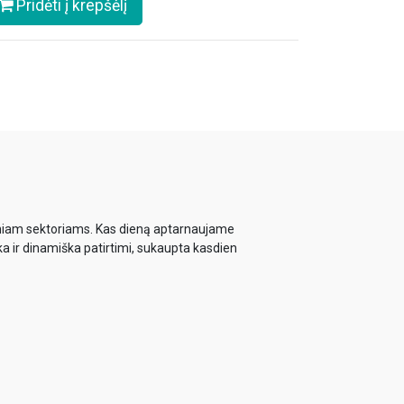
Pridėti į krepšėlį
biniam sektoriams. Kas dieną aptarnaujame
ka ir dinamiška patirtimi, sukaupta kasdien