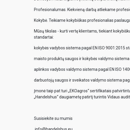
Profesionalumas. Kiekvieną darbą atliekame profesi
Kokybė. Teikiame kokybiškas profesionalias paslaugas
Mūsų tikslas - kurti vertę klientams, tiekiant kokybišk
standartai:
kokybės vadybos sistema pagal EN ISO 9001:2015 st
maisto produktų saugos ir kokybės valdymo sistema
aplinkos vadybos valdymo sistema pagal EN ISO 140
darbuotojų saugos ir sveikatos valdymo sistema pag
Įmonė taip pat turi „EKOagros“ sertifikatais patvirtin
„Handelshus“ daugiametę patirtį turintis Vidaus audito
Susisiekite su mumis
info@handelshus.eu