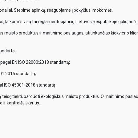
onaliai. Stebime aplinką, reaguojame į pokyčius, mokomės.
, laikomės visų tai reglamentuojančių Lietuvos Respublikoje galiojančių
us maisto produktus ir maitinimo paslaugas, atitinkančias kiekvieno klient
andartą;
 pagal EN ISO 22000:2018 standartą;
01:2015 standartą;
al ISO 45001-2018 standartą.
tą teisę tiekti, parduoti ekologiškus maisto produktus. O maitinimo pasla
 ir kontrolės skyrius.