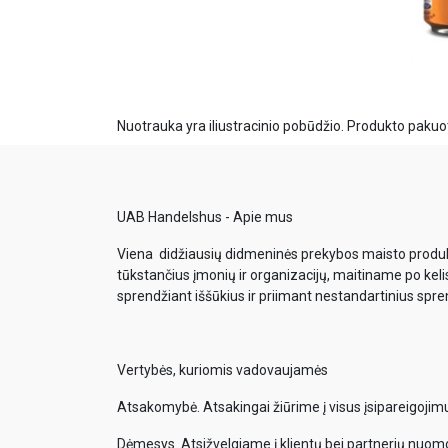
Nuotrauka yra iliustracinio pobūdžio. Produkto pakuot
UAB Handelshus - Apie mus
Viena didžiausių didmeninės prekybos maisto produkt
tūkstančius įmonių ir organizacijų, maitiname po keli
sprendžiant iššūkius ir priimant nestandartinius spr
Vertybės, kuriomis vadovaujamės
Atsakomybė. Atsakingai žiūrime į visus įsipareigoji
Dėmesys. Atsižvelgiame į klientų bei partnerių nuom