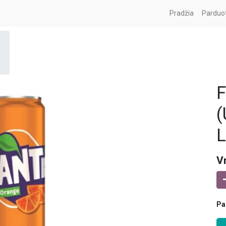
Pradžia
Parduo
F
(
L
V
Pa