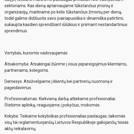
sektoriams. Kas dieną aptarnaujame tūkstančius įmonių ir
organizacijų, maitiname po kelis tūkstančius žmonių per dieną,
todėl galime didžiuotis savo įvairiapusiška ir dinamiška patirtimi,
sukaupta kasdien sprendžiant iššūkius ir priimant nestandartinius
sprendimus.
Vertybės, kuriomis vadovaujamės
Atsakomybė. Atsakingai žiūrime į visus įsipareigojimus klientams,
partneriams, kolegoms.
Dėmesys. Atsižvelgiame į klientų bei partnerių nuomonę ir
pageidavimus.
Profesionalumas. Kiekvieną darbą atliekame profesionaliai.
Stebime aplinką, reaguojame į pokyčius, mokomės.
Kokybė. Teikiame kokybiškas profesionalias paslaugas, laikomės
visų tai reglamentuojančių Lietuvos Respublikoje galiojančių teisės
aktų reikalavimų.