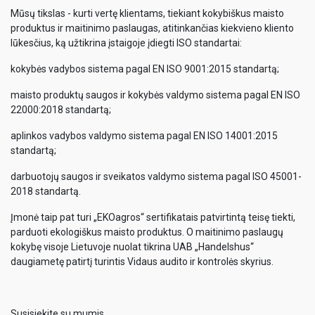
Mūsų tikslas - kurti vertę klientams, tiekiant kokybiškus maisto
produktus ir maitinimo paslaugas, atitinkančias kiekvieno kliento
lūkesčius, ką užtikrina įstaigoje įdiegti ISO standartai:
kokybės vadybos sistema pagal EN ISO 9001:2015 standartą;
maisto produktų saugos ir kokybės valdymo sistema pagal EN ISO
22000:2018 standartą;
aplinkos vadybos valdymo sistema pagal EN ISO 14001:2015
standartą;
darbuotojų saugos ir sveikatos valdymo sistema pagal ISO 45001-
2018 standartą.
Įmonė taip pat turi „EKOagros“ sertifikatais patvirtintą teisę tiekti,
parduoti ekologiškus maisto produktus. O maitinimo paslaugų
kokybę visoje Lietuvoje nuolat tikrina UAB „Handelshus“
daugiametę patirtį turintis Vidaus audito ir kontrolės skyrius.
Susisiekite su mumis