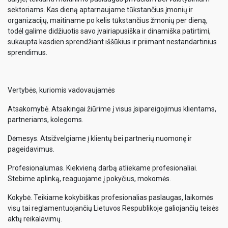
sektoriams. Kas dieną aptarnaujame tūkstančius įmonių ir
organizacijų, maitiname po kelis tūkstančius žmonių per dieną,
todėl galime didžiuotis savo įvairiapusiška ir dinamiška patirtimi,
sukaupta kasdien sprendžiant iššūkius ir priimant nestandartinius
sprendimus.
Vertybės, kuriomis vadovaujamės
Atsakomybė. Atsakingai žiūrime į visus įsipareigojimus klientams,
partneriams, kolegoms.
Dėmesys. Atsižvelgiame į klientų bei partnerių nuomonę ir
pageidavimus.
Profesionalumas. Kiekvieną darbą atliekame profesionaliai.
Stebime aplinką, reaguojame į pokyčius, mokomės.
Kokybė. Teikiame kokybiškas profesionalias paslaugas, laikomės
visų tai reglamentuojančių Lietuvos Respublikoje galiojančių teisės
aktų reikalavimų.