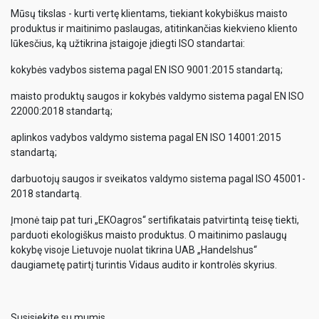
Mūsų tikslas - kurti vertę klientams, tiekiant kokybiškus maisto
produktus ir maitinimo paslaugas, atitinkančias kiekvieno kliento
lūkesčius, ką užtikrina įstaigoje įdiegti ISO standartai:
kokybės vadybos sistema pagal EN ISO 9001:2015 standartą;
maisto produktų saugos ir kokybės valdymo sistema pagal EN ISO
22000:2018 standartą;
aplinkos vadybos valdymo sistema pagal EN ISO 14001:2015
standartą;
darbuotojų saugos ir sveikatos valdymo sistema pagal ISO 45001-
2018 standartą.
Įmonė taip pat turi „EKOagros“ sertifikatais patvirtintą teisę tiekti,
parduoti ekologiškus maisto produktus. O maitinimo paslaugų
kokybę visoje Lietuvoje nuolat tikrina UAB „Handelshus“
daugiametę patirtį turintis Vidaus audito ir kontrolės skyrius.
Susisiekite su mumis