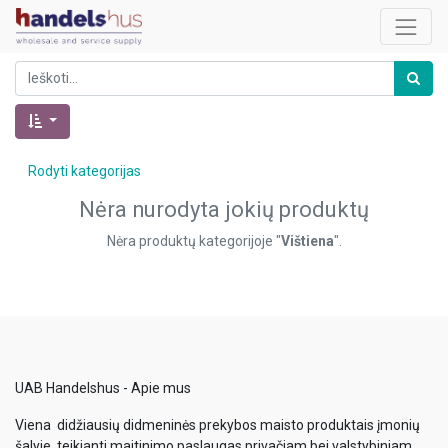
Rodyti kategorijas
Nėra nurodyta jokių produktų
Nėra produktų kategorijoje "
Vištiena
".
UAB Handelshus - Apie mus
Viena didžiausių didmeninės prekybos maisto produktais įmonių
šalyje, teikianti maitinimo paslaugas privačiam bei valstybiniam