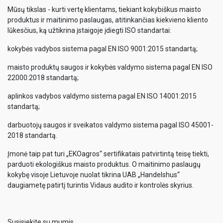
Mūsų tikslas - kurti vertę klientams, tiekiant kokybiškus maisto
produktus ir maitinimo paslaugas, atitinkančias kiekvieno kliento
lūkesčius, ką užtikrina įstaigoje įdiegti ISO standartai:
kokybės vadybos sistema pagal EN ISO 9001:2015 standartą;
maisto produktų saugos ir kokybės valdymo sistema pagal EN ISO
22000:2018 standartą;
aplinkos vadybos valdymo sistema pagal EN ISO 14001:2015
standartą;
darbuotojų saugos ir sveikatos valdymo sistema pagal ISO 45001-
2018 standartą.
Įmonė taip pat turi „EKOagros“ sertifikatais patvirtintą teisę tiekti,
parduoti ekologiškus maisto produktus. O maitinimo paslaugų
kokybę visoje Lietuvoje nuolat tikrina UAB „Handelshus“
daugiametę patirtį turintis Vidaus audito ir kontrolės skyrius.
Susisiekite su mumis