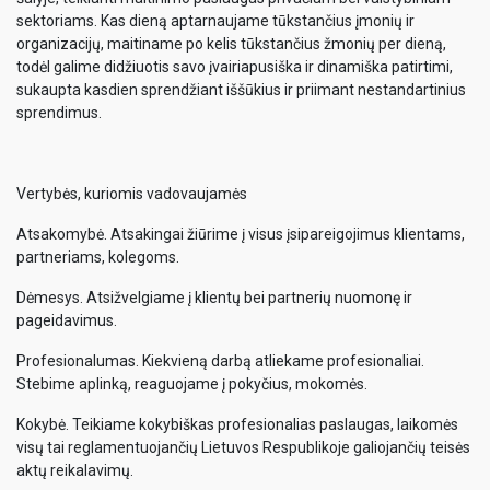
sektoriams. Kas dieną aptarnaujame tūkstančius įmonių ir
organizacijų, maitiname po kelis tūkstančius žmonių per dieną,
todėl galime didžiuotis savo įvairiapusiška ir dinamiška patirtimi,
sukaupta kasdien sprendžiant iššūkius ir priimant nestandartinius
sprendimus.
Vertybės, kuriomis vadovaujamės
Atsakomybė. Atsakingai žiūrime į visus įsipareigojimus klientams,
partneriams, kolegoms.
Dėmesys. Atsižvelgiame į klientų bei partnerių nuomonę ir
pageidavimus.
Profesionalumas. Kiekvieną darbą atliekame profesionaliai.
Stebime aplinką, reaguojame į pokyčius, mokomės.
Kokybė. Teikiame kokybiškas profesionalias paslaugas, laikomės
visų tai reglamentuojančių Lietuvos Respublikoje galiojančių teisės
aktų reikalavimų.