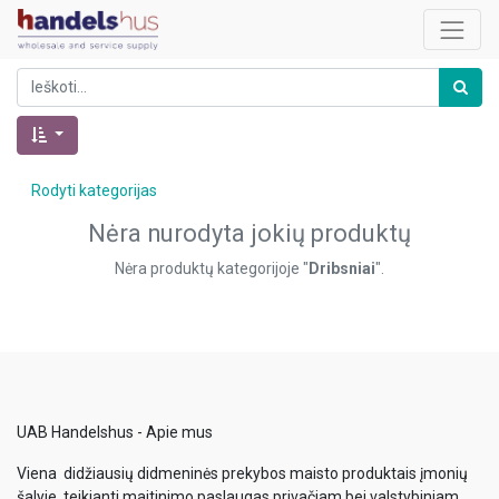
Rodyti kategorijas
Nėra nurodyta jokių produktų
Nėra produktų kategorijoje "
Dribsniai
".
UAB Handelshus - Apie mus
Viena didžiausių didmeninės prekybos maisto produktais įmonių
šalyje, teikianti maitinimo paslaugas privačiam bei valstybiniam