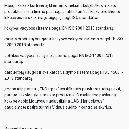
Mūsų tikslas - kurti vertę klientams, tiekiant kokybiškus maisto
produktus ir maitinimo paslaugas, atitinkančias kiekvieno kliento
lūkesčius, ką užtikrina įstaigoje įdiegti ISO standartai:
kokybės vadybos sistema pagal EN ISO 9001:2015 standartą;
maisto produktų saugos ir kokybės valdymo sistema pagal EN ISO
22000:2018 standartą;
aplinkos vadybos valdymo sistema pagal EN ISO 14001:2015
standartą;
darbuotojų saugos ir sveikatos valdymo sistema pagal ISO 45001-
2018 standartą.
Įmonė taip pat turi „EKOagros“ sertifikatais patvirtintą teisę tiekti,
parduoti ekologiškus maisto produktus. O maitinimo paslaugų
kokybę visoje Lietuvoje nuolat tikrina UAB „Handelshus“
daugiametę patirtį turintis Vidaus audito ir kontrolės skyrius.
Susisiekite su mumis