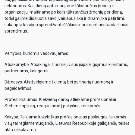
sektoriams. Kas dieną aptarnaujame tūkstančius įmonių ir
organizacijų, maitiname po kelis tūkstančius žmonių per dieną,
todėl galime didžiuotis savo įvairiapusiška ir dinamiška patirtimi,
sukaupta kasdien sprendžiant iššūkius ir priimant nestandartinius
sprendimus.
Vertybės, kuriomis vadovaujamės
Atsakomybė. Atsakingai žiūrime į visus įsipareigojimus klientams,
partneriams, kolegoms.
Dėmesys. Atsižvelgiame į klientų bei partnerių nuomonę ir
pageidavimus.
Profesionalumas. Kiekvieną darbą atliekame profesionaliai.
Stebime aplinką, reaguojame į pokyčius, mokomės.
Kokybė. Teikiame kokybiškas profesionalias paslaugas, laikomės
visų tai reglamentuojančių Lietuvos Respublikoje galiojančių teisės
aktų reikalavimų.