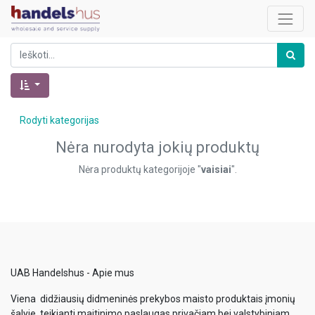
Rodyti kategorijas
Nėra nurodyta jokių produktų
Nėra produktų kategorijoje "
vaisiai
".
UAB Handelshus - Apie mus
Viena didžiausių didmeninės prekybos maisto produktais įmonių
šalyje, teikianti maitinimo paslaugas privačiam bei valstybiniam